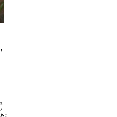
n
s,
o
tiva