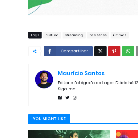
Tags
cultura
streaming
tv e séries
últimas
Compartilhar
Maurício Santos
Editor e fotógrafo do Lages Diário há 1
Siga-me:
YOU MIGHT LIKE