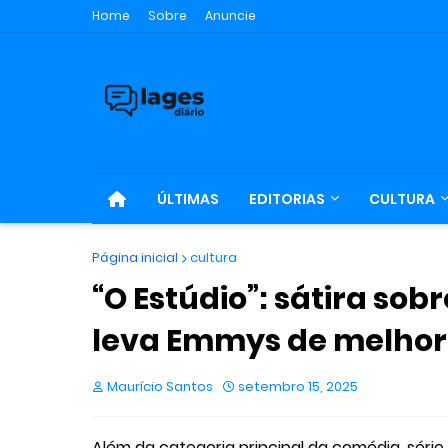
Home
Sobre
Anuncie
ÚLTIMAS
EDITORIAS
CULTURA
Página inicial
cultura
“O Estúdio”: sátira sob
leva Emmys de melhor
Maurício Santos
setembro 15, 2025
Além da categoria principal da comédia, sér