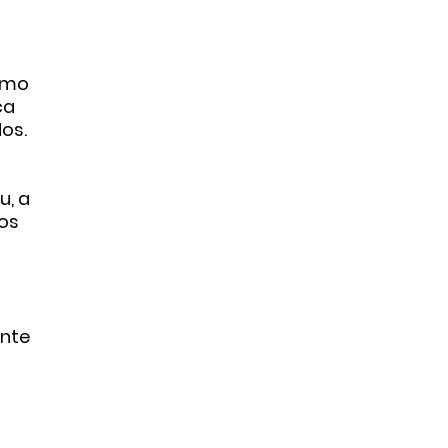
smo
ça
dos.
u, a
os
ente