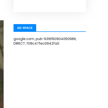
AD SPACE
google.com, pub-9316150904050986,
DIRECT, f08c47fec0942fa0