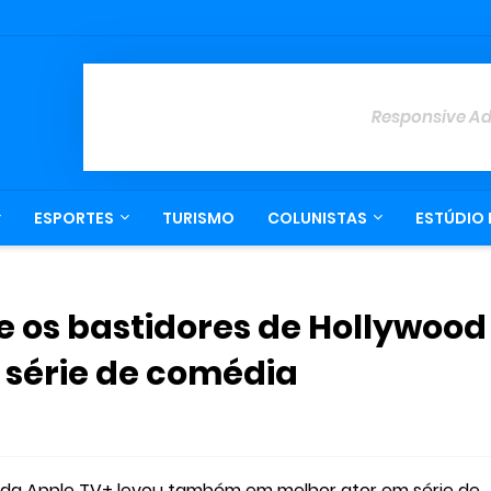
Responsive A
ESPORTES
TURISMO
COLUNISTAS
ESTÚDIO 
re os bastidores de Hollywood
 série de comédia
ie da Apple TV+ levou também em melhor ator em série de