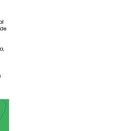
al
 de
a,
s