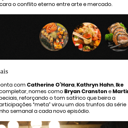
ara o conflito eterno entre
arte e mercado
.
ais
l conta com
Catherine O’Hara
,
Kathryn Hahn
,
Ike
a completar, nomes como
Bryan Cranston
e
Marti
ciais, reforçando o tom satírico que beira a
participações “meta” virou um dos trunfos da série
rinho semanal a cada novo episódio.