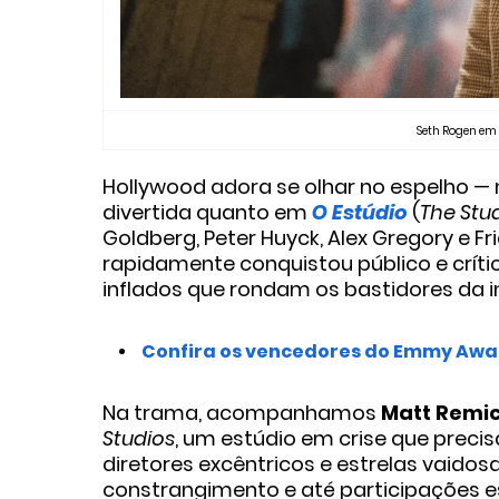
Seth Rogen em "
Hollywood adora se olhar no espelho — 
divertida quanto em
O Estúdio
(
The Stu
Goldberg, Peter Huyck, Alex Gregory e 
rapidamente conquistou público e críti
inflados que rondam os bastidores da i
Confira os vencedores do Emmy Awa
Na trama, acompanhamos
Matt Remi
Studios
, um estúdio em crise que precis
diretores excêntricos e estrelas vaido
constrangimento e até participações es