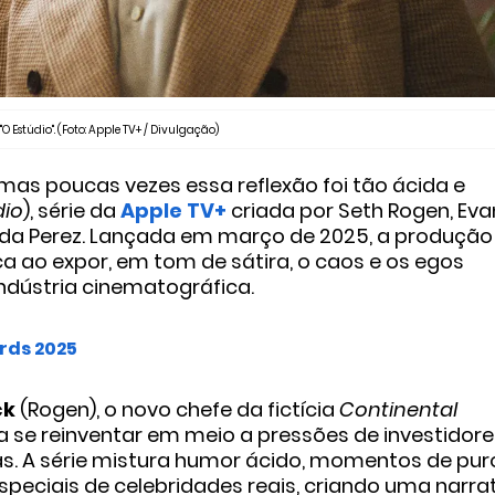
O Estúdio". (Foto: Apple TV+ / Divulgação)
mas poucas vezes essa reflexão foi tão ácida e
dio
), série da
Apple TV+
criada por Seth Rogen, Eva
Frida Perez. Lançada em março de 2025, a produção
ca ao expor, em tom de sátira, o caos e os egos
ndústria cinematográfica.
rds 2025
ck
(Rogen), o novo chefe da fictícia
Continental
a se reinventar em meio a pressões de investidore
sas. A série mistura humor ácido, momentos de pur
peciais de celebridades reais, criando uma narra