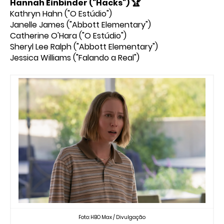
🏆
Hannah Einbinder ("Hacks")
Kathryn Hahn ("O Estúdio")
Janelle James ("Abbott Elementary")
Catherine O'Hara ("O Estúdio")
Sheryl Lee Ralph ("Abbott Elementary")
Jessica Williams ("Falando a Real")
Foto: HBO Max / Divulgação