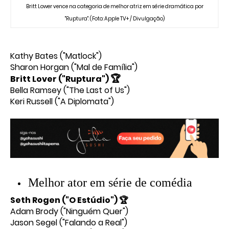
Britt Lower vence na categoria de melhor atriz em série dramática por
"Ruptura". (Foto: Apple TV+ / Divulgação)
Kathy Bates ("Matlock")
Sharon Horgan ("Mal de Família")
🏆
Britt Lover ("Ruptura")
Bella Ramsey ("The Last of Us")
Keri Russell ("A Diplomata")
Melhor ator em série de comédia
Seth Rogen ("O Estúdio") 🏆
Adam Brody ("Ninguém Quer")
Jason Segel ("Falando a Real")