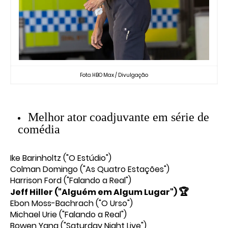
Foto: HBO Max / Divulgação
Melhor ator coadjuvante em série de
comédia
Ike Barinholtz ("O Estúdio")
Colman Domingo ("As Quatro Estações")
Harrison Ford ("Falando a Real")
🏆
Jeff Hiller ("Alguém em Algum Lugar")
Ebon Moss-Bachrach ("O Urso")
Michael Urie ("Falando a Real")
Bowen Yang ("Saturday Night Live")