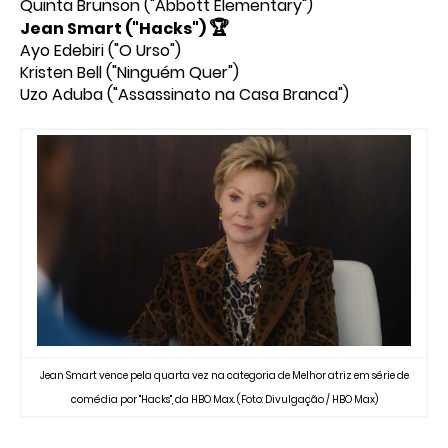
Quinta Brunson ("Abbott Elementary")
🏆
Jean Smart ("Hacks")
Ayo Edebiri ("O Urso")
Kristen Bell ("Ninguém Quer")
Uzo Aduba ("Assassinato na Casa Branca")
Jean Smart vence pela quarta vez na categoria de Melhor atriz em série de
comédia por "Hacks", da HBO Max. (Foto: Divulgação / HBO Max)