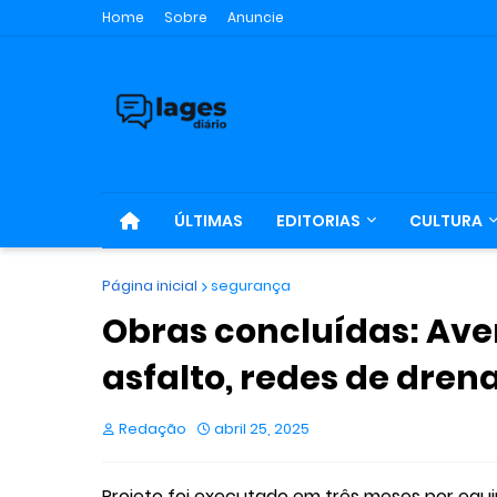
Home
Sobre
Anuncie
ÚLTIMAS
EDITORIAS
CULTURA
Página inicial
segurança
Obras concluídas: Ave
asfalto, redes de dre
Redação
abril 25, 2025
Projeto foi executado em três meses por equi