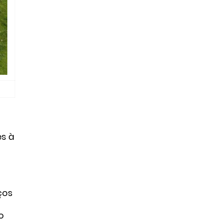
es à
ços
o