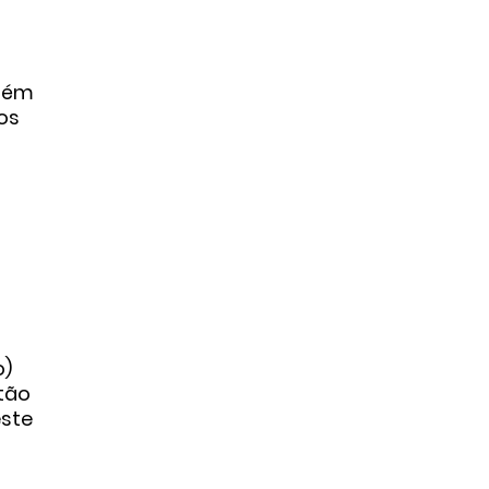
mbém
os
o
o)
stão
este