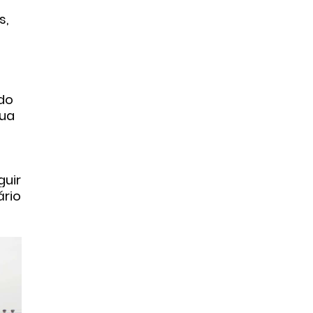
s,
 do
gua
guir
ário