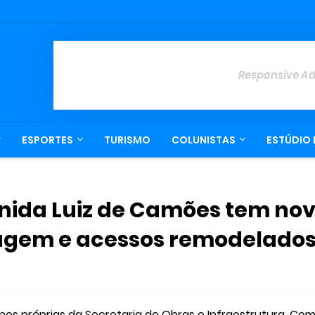
Responsive A
ESPORTES
TURISMO
COLUNISTAS
ESTÚDIO 
nida Luiz de Camões tem no
nagem e acessos remodelado
pes próprias da Secretaria de Obras e Infraestrutura. Co