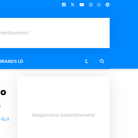
dvertisement
BRANDS LD
vo
s
Responsive Advertisement
0
m