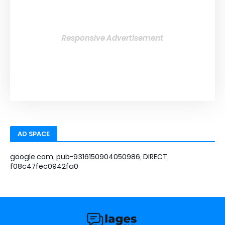
Responsive Advertisement
AD SPACE
google.com, pub-9316150904050986, DIRECT,
f08c47fec0942fa0