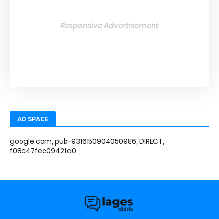
Responsive Advertisement
AD SPACE
google.com, pub-9316150904050986, DIRECT,
f08c47fec0942fa0