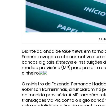
Foto: M
Diante da onda de
fake news
em torno d
Federal revogou o ato normativo que
e
bancos digitais,
fintechs
e instituições
medida provisória (MP) para proibir a 
dinheiro.
O ministro da Fazenda, Fernando Haddad,
Robinson Barreirinhas, anunciaram há 
da medida provisória. A MP também refo
transações via Pix, como o sigilo banc
pela modalidade, além de garantir a gra