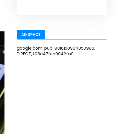
AD SPACE
google.com, pub-9316150904050986,
DIRECT, f08c47fec0942fa0