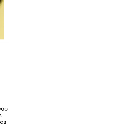
ção
s
ias