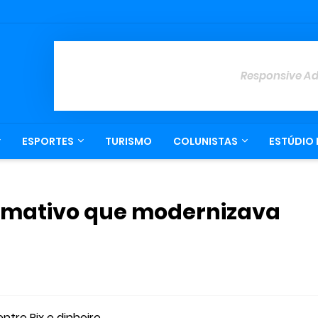
Responsive A
ESPORTES
TURISMO
COLUNISTAS
ESTÚDIO 
ormativo que modernizava
tre Pix e dinheiro.