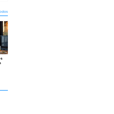
todos
es
m