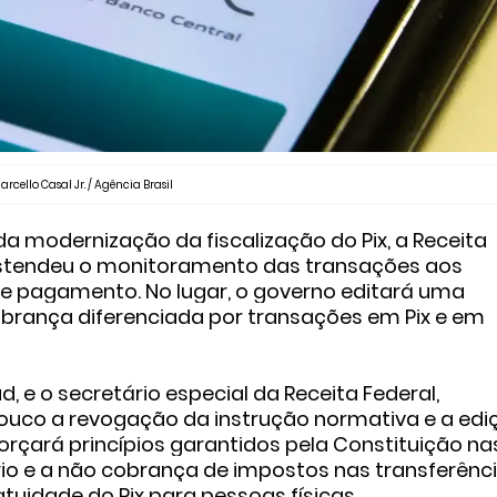
arcello Casal Jr. / Agência Brasil
a modernização da fiscalização do Pix, a Receita
stendeu o monitoramento
das transações aos
 de pagamento. No lugar, o governo editará uma
cobrança diferenciada por transações em Pix e em
 e o secretário especial da Receita Federal,
pouco a revogação da instrução normativa e a edi
rçará princípios garantidos pela Constituição na
ário e a não cobrança de impostos nas transferênc
tuidade do Pix para pessoas físicas.