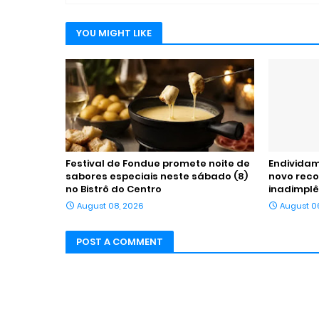
YOU MIGHT LIKE
Festival de Fondue promete noite de
Endividam
sabores especiais neste sábado (8)
novo reco
no Bistrô do Centro
inadimplê
August 08, 2026
August 0
POST A COMMENT