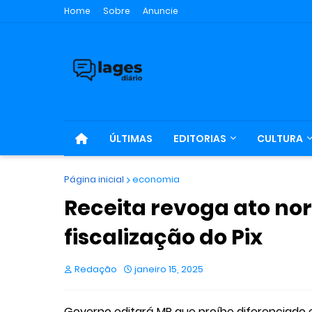
Home
Sobre
Anuncie
ÚLTIMAS
EDITORIAS
CULTURA
Página inicial
economia
Receita revoga ato n
fiscalização do Pix
Redação
janeiro 15, 2025
Governo editará MP que proíbe diferenciado en