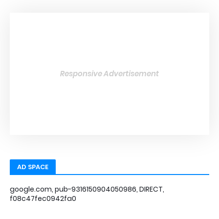
Responsive Advertisement
AD SPACE
google.com, pub-9316150904050986, DIRECT,
f08c47fec0942fa0