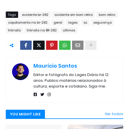
Tags
acidente br-282
acidente em bom retiro
bom retiro
capotamento na br-282
geral
lages
sc
segurança
trânsito
trânsito na BR-282
últimas
Maurício Santos
Editor e fotógrafo do Lages Diário há 12
anos. Publico matérias relacionados à
cultura, esporte e cotidiano. Siga-me:
YOU MIGHT LIKE
Ver todos