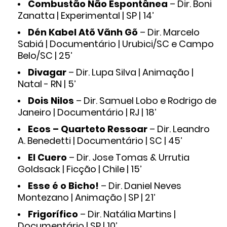
Combustão Não Espontânea
– Dir. Boni
Zanatta | Experimental | SP | 14’
Dén Kabel Atõ Vãnh Gõ
– Dir. Marcelo
Sabiá | Documentário | Urubici/SC e Campo
Belo/SC | 25’
Divagar
– Dir. Lupa Silva | Animação |
Natal - RN | 5’
Dois Nilos
– Dir. Samuel Lobo e Rodrigo de
Janeiro | Documentário | RJ | 18’
Ecos – Quarteto Ressoar
– Dir. Leandro
A. Benedetti | Documentário | SC | 45’
El Cuero
– Dir. Jose Tomas & Urrutia
Goldsack | Ficção | Chile | 15’
Esse é o Bicho!
– Dir. Daniel Neves
Montezano | Animação | SP | 21’
Frigorífico
– Dir. Natália Martins |
Documentário | SP | 10’