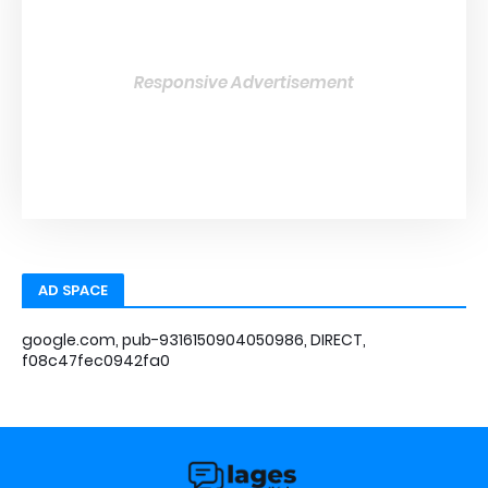
Responsive Advertisement
AD SPACE
google.com, pub-9316150904050986, DIRECT,
f08c47fec0942fa0