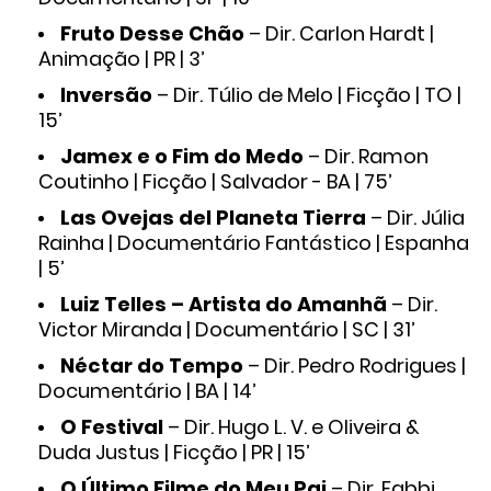
Fruto Desse Chão
– Dir. Carlon Hardt |
Animação | PR | 3’
Inversão
– Dir. Túlio de Melo | Ficção | TO |
15’
Jamex e o Fim do Medo
– Dir. Ramon
Coutinho | Ficção | Salvador - BA | 75’
Las Ovejas del Planeta Tierra
– Dir. Júlia
Rainha | Documentário Fantástico | Espanha
| 5’
Luiz Telles – Artista do Amanhã
– Dir.
Victor Miranda | Documentário | SC | 31’
Néctar do Tempo
– Dir. Pedro Rodrigues |
Documentário | BA | 14’
O Festival
– Dir. Hugo L. V. e Oliveira &
Duda Justus | Ficção | PR | 15’
O Último Filme do Meu Pai
– Dir. Fabbi