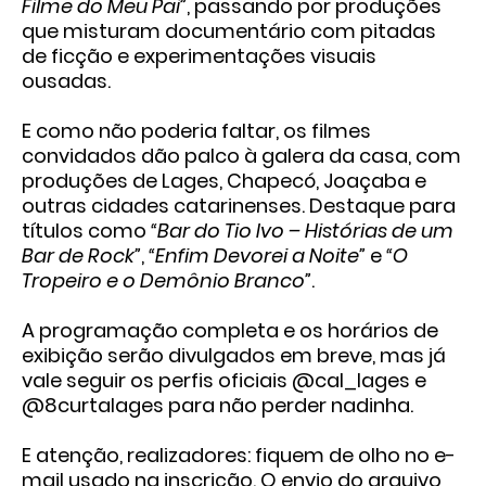
Filme do Meu Pai”
, passando por produções
que misturam documentário com pitadas
de ficção e experimentações visuais
ousadas.
E como não poderia faltar, os
filmes
convidados
dão palco à galera da casa, com
produções de
Lages, Chapecó, Joaçaba e
outras cidades catarinenses
. Destaque para
títulos como
“Bar do Tio Ivo – Histórias de um
Bar de Rock”
,
“Enfim Devorei a Noite”
e
“O
Tropeiro e o Demônio Branco”
.
A programação completa e os horários de
exibição serão divulgados em breve, mas já
vale seguir os perfis oficiais @cal_lages e
@8curtalages para não perder nadinha.
E atenção, realizadores: fiquem de olho no e-
mail usado na inscrição. O envio do arquivo