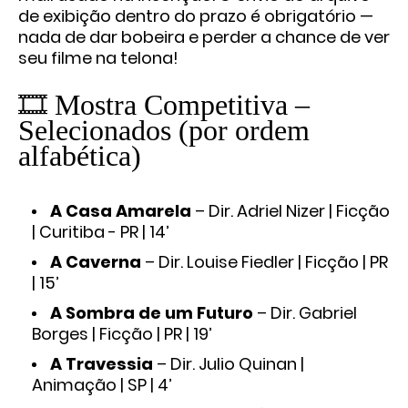
de exibição dentro do prazo é obrigatório —
nada de dar bobeira e perder a chance de ver
seu filme na telona!
🎞️ Mostra Competitiva –
Selecionados (por ordem
alfabética)
A Casa Amarela
– Dir. Adriel Nizer | Ficção
| Curitiba - PR | 14’
A Caverna
– Dir. Louise Fiedler | Ficção | PR
| 15’
A Sombra de um Futuro
– Dir. Gabriel
Borges | Ficção | PR | 19’
A Travessia
– Dir. Julio Quinan |
Animação | SP | 4’