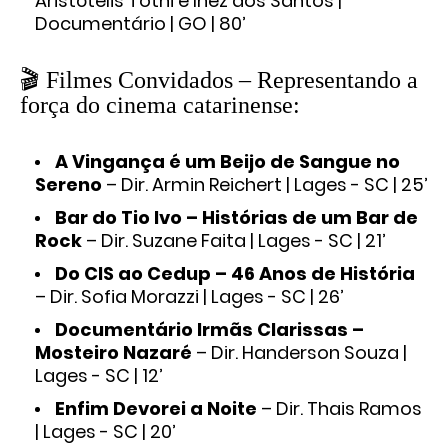
Aristótelis Tothi e Inez dos Santos |
Documentário | GO | 80’
🎬 Filmes Convidados – Representando a
força do cinema catarinense:
A Vingança é um Beijo de Sangue no
Sereno
– Dir. Armin Reichert | Lages - SC | 25’
Bar do Tio Ivo – Histórias de um Bar de
Rock
– Dir. Suzane Faita | Lages - SC | 21’
Do CIS ao Cedup – 46 Anos de História
– Dir. Sofia Morazzi | Lages - SC | 26’
Documentário Irmãs Clarissas –
Mosteiro Nazaré
– Dir. Handerson Souza |
Lages - SC | 12’
Enfim Devorei a Noite
– Dir. Thais Ramos
| Lages - SC | 20’