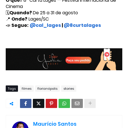
O quê?
8º Curta Lages — Festival Internacional de
Cinema
🗓️
Quando?
De 25 a 31 de agosto
📍
Onde?
Lages/SC
📣
Segue:
@cal_lages
|
@8curtalages
Tags
filmes
florianópolis
stories
Maurício Santos