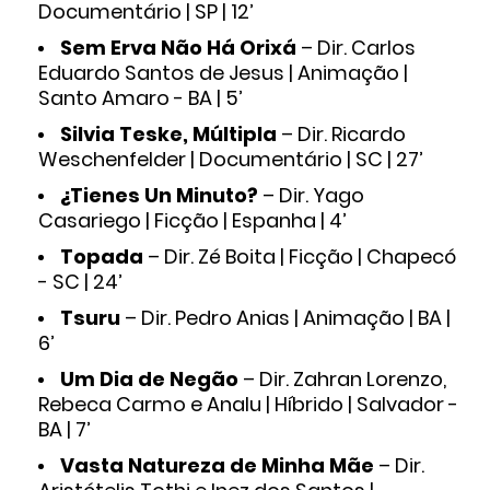
Documentário | SP | 12’
Sem Erva Não Há Orixá
– Dir. Carlos
Eduardo Santos de Jesus | Animação |
Santo Amaro - BA | 5’
Silvia Teske, Múltipla
– Dir. Ricardo
Weschenfelder | Documentário | SC | 27’
¿Tienes Un Minuto?
– Dir. Yago
Casariego | Ficção | Espanha | 4’
Topada
– Dir. Zé Boita | Ficção | Chapecó
- SC | 24’
Tsuru
– Dir. Pedro Anias | Animação | BA |
6’
Um Dia de Negão
– Dir. Zahran Lorenzo,
Rebeca Carmo e Analu | Híbrido | Salvador -
BA | 7’
Vasta Natureza de Minha Mãe
– Dir.