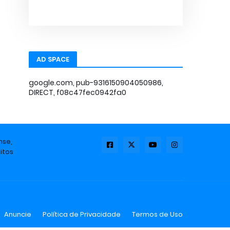
AD SPACE
google.com, pub-9316150904050986,
DIRECT, f08c47fec0942fa0
nse,
itos
Anuncie
Política de Privacidade
Termos de Uso