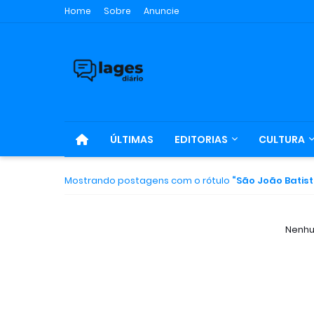
Home
Sobre
Anuncie
ÚLTIMAS
EDITORIAS
CULTURA
Mostrando postagens com o rótulo
São João Batis
Nenhu