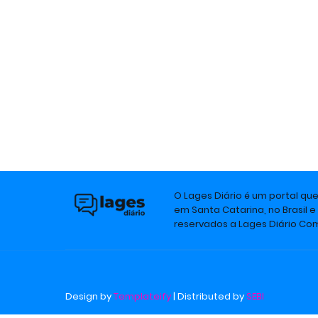
O Lages Diário é um portal qu
em Santa Catarina, no Brasil e
reservados a Lages Diário C
Design by
Templateify
| Distributed by
SEBI