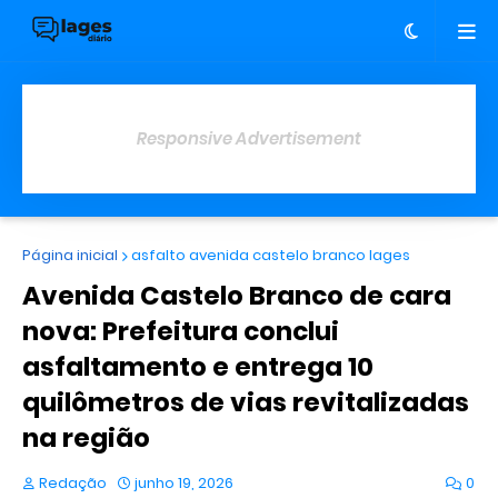
Responsive Advertisement
Página inicial
asfalto avenida castelo branco lages
Avenida Castelo Branco de cara
nova: Prefeitura conclui
asfaltamento e entrega 10
quilômetros de vias revitalizadas
na região
Redação
junho 19, 2026
0