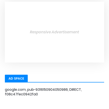
Responsive Advertisement
AD SPACE
google.com, pub-9316150904050986, DIRECT,
f08c47fec0942fa0