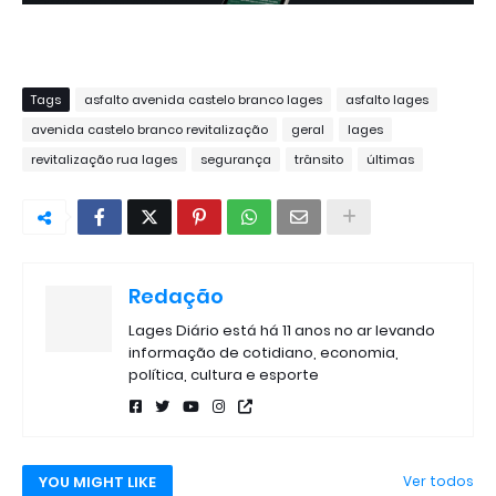
Tags
asfalto avenida castelo branco lages
asfalto lages
avenida castelo branco revitalização
geral
lages
revitalização rua lages
segurança
trânsito
últimas
Redação
Lages Diário está há 11 anos no ar levando
informação de cotidiano, economia,
política, cultura e esporte
YOU MIGHT LIKE
Ver todos