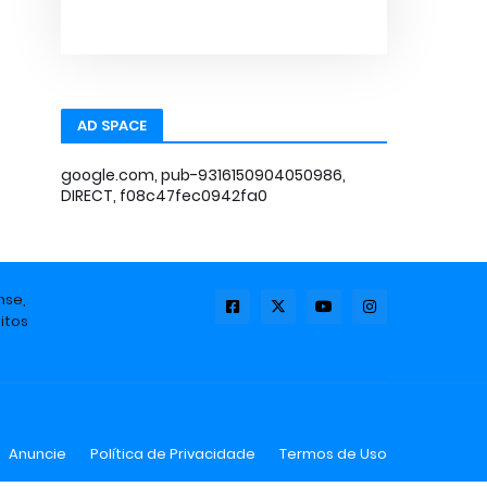
AD SPACE
google.com, pub-9316150904050986,
DIRECT, f08c47fec0942fa0
nse,
itos
Anuncie
Política de Privacidade
Termos de Uso