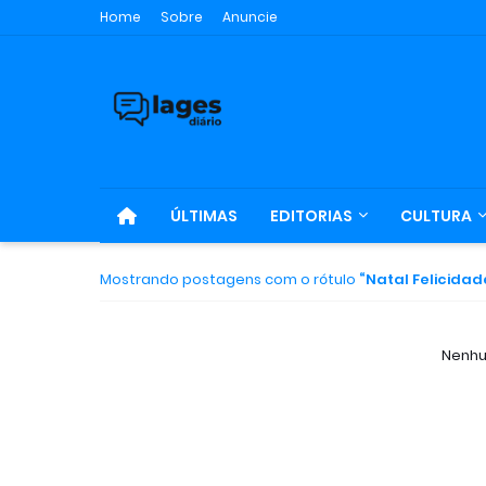
Home
Sobre
Anuncie
ÚLTIMAS
EDITORIAS
CULTURA
Mostrando postagens com o rótulo
Natal Felicidad
Nenhu