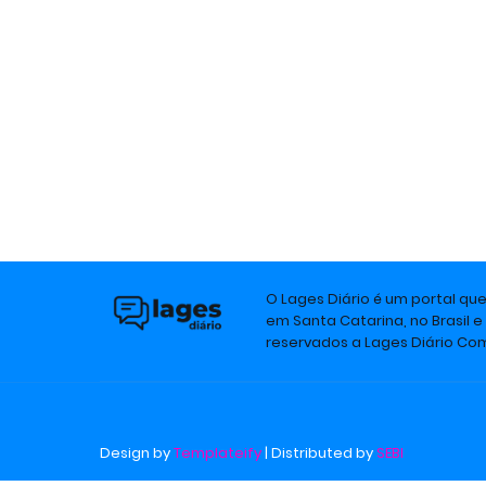
O Lages Diário é um portal qu
em Santa Catarina, no Brasil e
reservados a Lages Diário C
Design by
Templateify
| Distributed by
SEBI