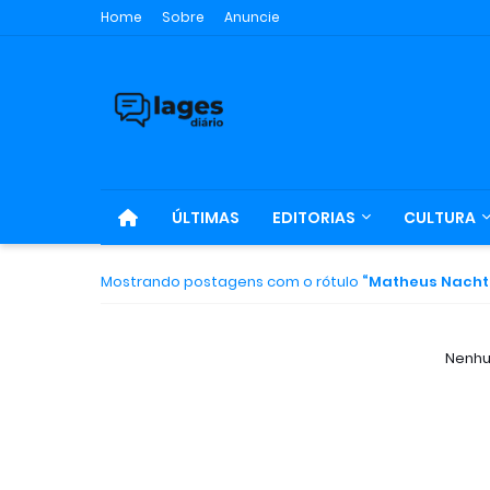
Home
Sobre
Anuncie
ÚLTIMAS
EDITORIAS
CULTURA
Mostrando postagens com o rótulo
Matheus Nacht
Nenhu