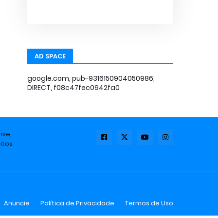
AD SPACE
google.com, pub-9316150904050986,
DIRECT, f08c47fec0942fa0
nse,
itos
Anuncie
Política de Privacidade
Termos de Uso