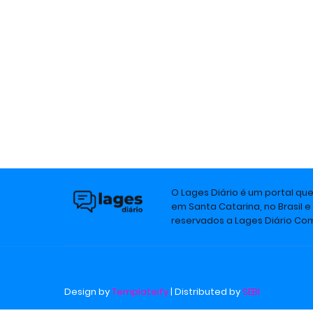
O Lages Diário é um portal qu
em Santa Catarina, no Brasil e
reservados a Lages Diário C
Design by
Templateify
| Distributed by
SEBI