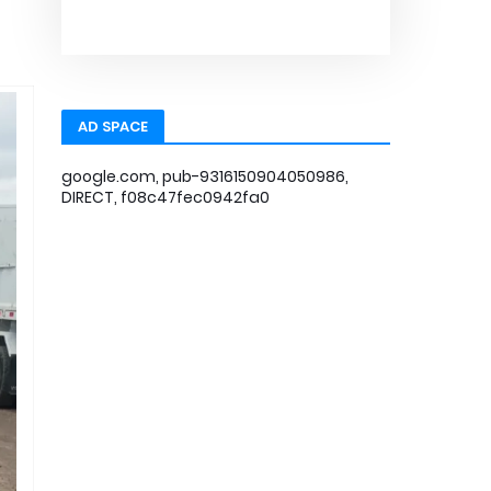
AD SPACE
google.com, pub-9316150904050986,
DIRECT, f08c47fec0942fa0