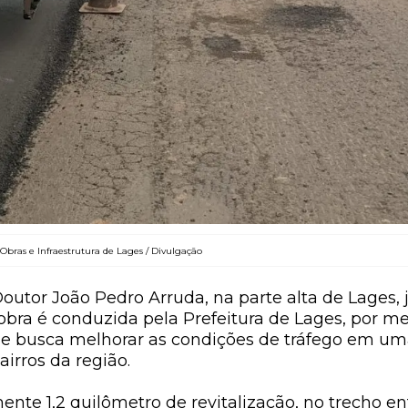
 Obras e Infraestrutura de Lages / Divulgação
utor João Pedro Arruda, na parte alta de Lages, 
bra é conduzida pela Prefeitura de Lages, por me
a, e busca melhorar as condições de tráfego em u
airros da região.
te 1,2 quilômetro de revitalização, no trecho en