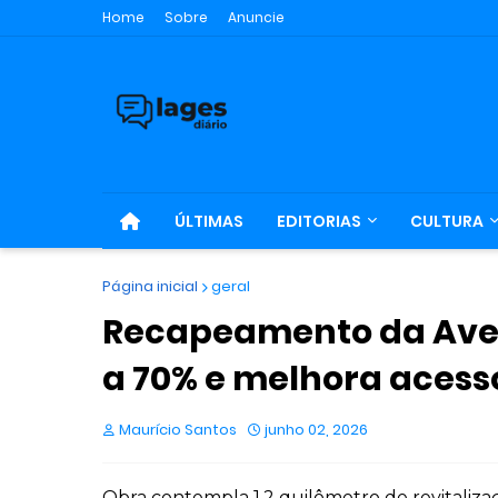
Home
Sobre
Anuncie
ÚLTIMAS
EDITORIAS
CULTURA
Página inicial
geral
Recapeamento da Aven
a 70% e melhora acesso
Maurício Santos
junho 02, 2026
Obra contempla 1,2 quilômetro de revitalizaç