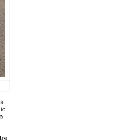
já
io
ma
tre