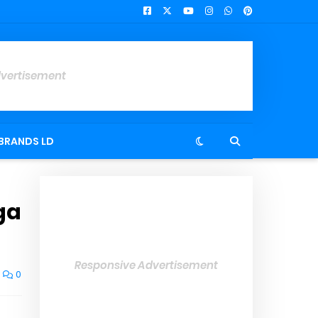
dvertisement
BRANDS LD
ga
Responsive Advertisement
0