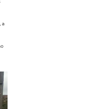
s
, a
ao