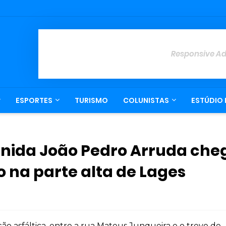
Responsive A
ESPORTES
TURISMO
COLUNISTAS
ESTÚDIO 
ida João Pedro Arruda che
 na parte alta de Lages
ão asfáltica, entre a rua Mateus Junqueira e o trevo de