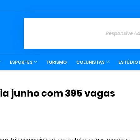
Responsive A
ESPORTES
TURISMO
COLUNISTAS
ESTÚDIO 
ia junho com 395 vagas
tria, comércio, serviços, hotelaria e gastronomia;