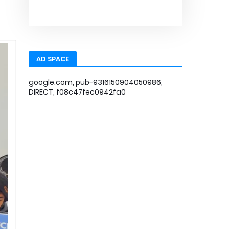
AD SPACE
google.com, pub-9316150904050986,
DIRECT, f08c47fec0942fa0