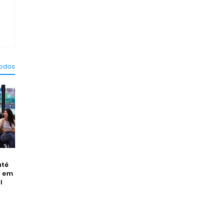
.
todos
até
a em
l