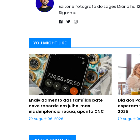
Editor e fotógrafo do Lages Diário há 1
Siga-me:
YOU MIGHT LIKE
Endividamento das famílias bate
Dia dos P
novo recorde em julho, mas
esperam 
inadimplência recua, aponta CNC
2025
August 06, 2026
August 0