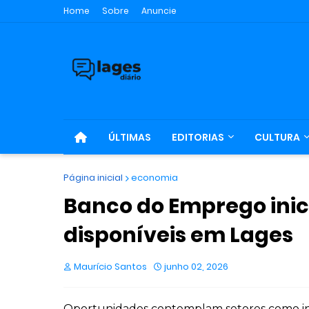
Home
Sobre
Anuncie
ÚLTIMAS
EDITORIAS
CULTURA
Página inicial
economia
Banco do Emprego inic
disponíveis em Lages
Maurício Santos
junho 02, 2026
Oportunidades contemplam setores como indús