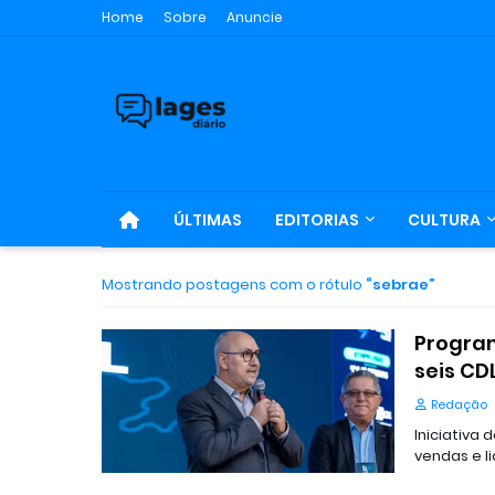
Home
Sobre
Anuncie
ÚLTIMAS
EDITORIAS
CULTURA
Mostrando postagens com o rótulo
sebrae
Program
seis CD
Redação
Iniciativa
vendas e l