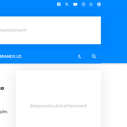
dvertisement
BRANDS LD
ce
Responsive Advertisement
ação,