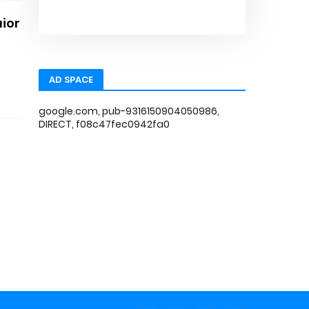
ior
AD SPACE
google.com, pub-9316150904050986,
DIRECT, f08c47fec0942fa0