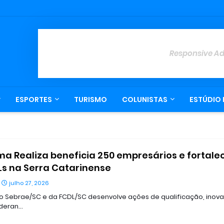
Responsive A
ESPORTES
TURISMO
COLUNISTAS
ESTÚDIO 
a Realiza beneficia 250 empresários e fortale
Ls na Serra Catarinense
julho 27, 2026
 do Sebrae/SC e da FCDL/SC desenvolve ações de qualificação, inov
ideran…