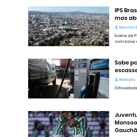
IPS Bra
mas aba
Maurício 
Índice de P
com base 
Sobe pa
escasse
Redação
Dificuldad
Juventu
Monsoo
Gauchã