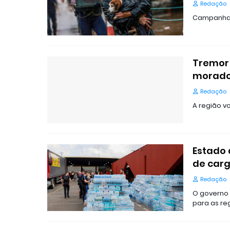
Redação
Campanha 
Tremor
morador
Redação
A região v
Estado 
de carg
Redação
O governo 
para as re