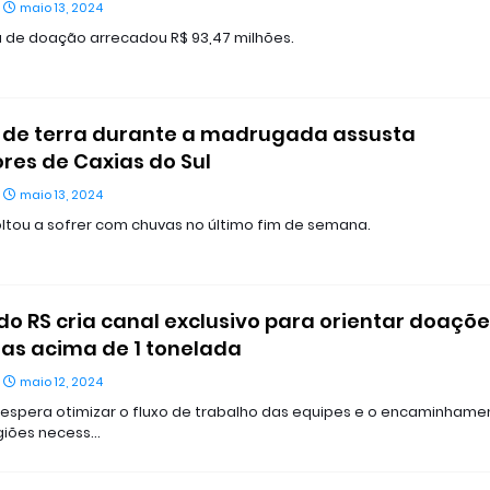
maio 13, 2024
de doação arrecadou R$ 93,47 milhões.
 de terra durante a madrugada assusta
es de Caxias do Sul
maio 13, 2024
oltou a sofrer com chuvas no último fim de semana.
do RS cria canal exclusivo para orientar doaçõ
as acima de 1 tonelada
maio 12, 2024
espera otimizar o fluxo de trabalho das equipes e o encaminhame
giões necess…