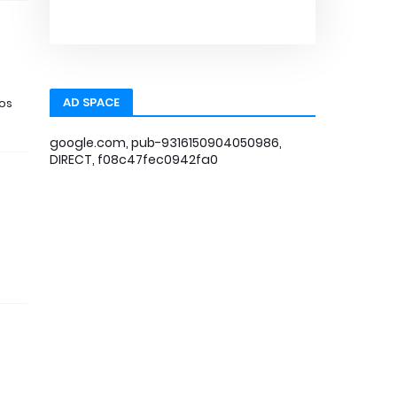
AD SPACE
ros
google.com, pub-9316150904050986,
DIRECT, f08c47fec0942fa0