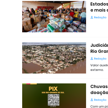
Estados
e mais 
Redação
Judiciá
Rio Gra
Redação
Valor auxi
externo.
Chuvas 
doação 
Redação
Com um pix