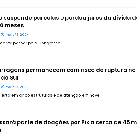
 suspende parcelas e perdoa juros da dívida d
36 meses
maio 13, 2024
da vai passar pelo Congresso.
rragens permanecem com risco de ruptura no 
do Sul
maio 13, 2024
 alerta em cinco estruturas e de atenção em nove.
ssará parte de doações por Pix a cerca de 45 m
s