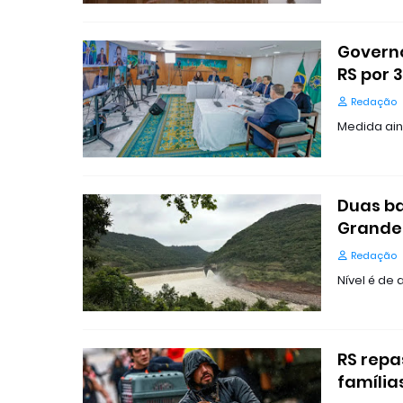
Governo
RS por 
Redação
Medida ain
Duas ba
Grande 
Redação
Nível é de
RS repa
família