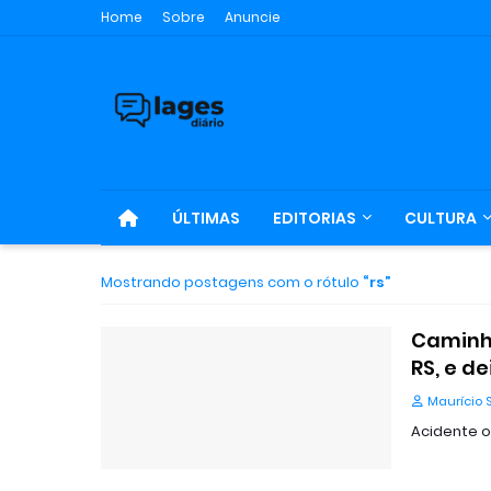
Home
Sobre
Anuncie
ÚLTIMAS
EDITORIAS
CULTURA
Mostrando postagens com o rótulo
rs
Caminhã
RS, e d
Maurício 
Acidente o