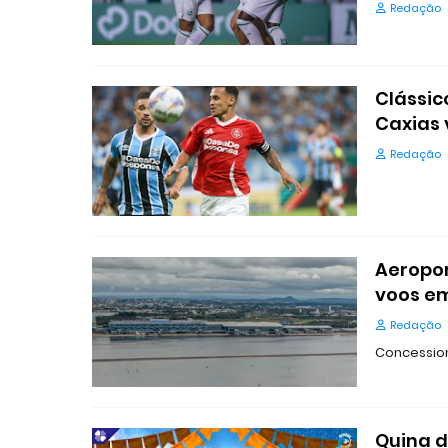
Redação
Clássic
Caxias 
Redação
Aeropor
voos e
Redação
Concessioná
Quina d