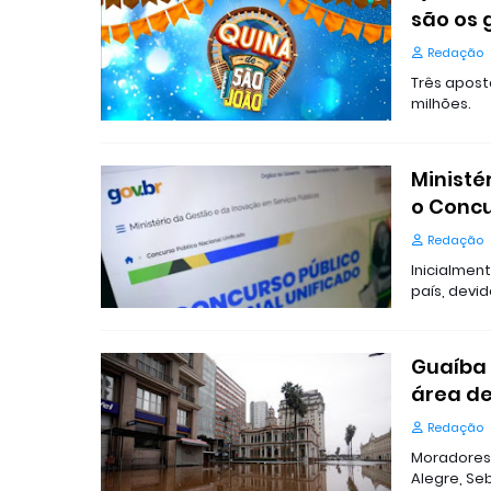
são os
Redação
Três apost
milhões.
Ministé
o Concu
Redação
Inicialmen
país, devi
Guaíba 
área d
Redação
Moradores 
Alegre, Se