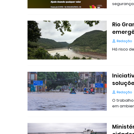
segurança
Rio Gra
emergê
Redação
Há risco d
Iniciat
soluçõe
Redação
O trabalho
em ambien
Ministé