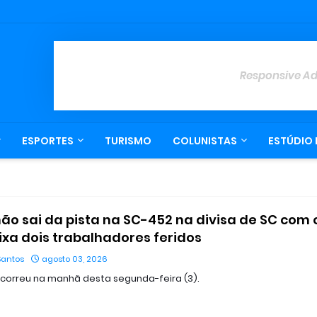
Responsive A
ESPORTES
TURISMO
COLUNISTAS
ESTÚDIO 
o sai da pista na SC-452 na divisa de SC com 
eixa dois trabalhadores feridos
Santos
agosto 03, 2026
correu na manhã desta segunda-feira (3).