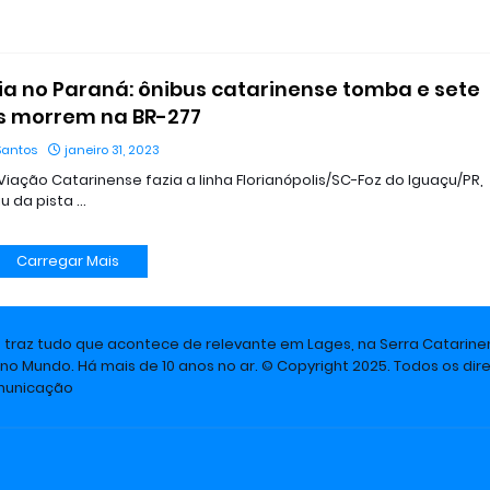
a no Paraná: ônibus catarinense tomba e sete
s morrem na BR-277
Santos
janeiro 31, 2023
Viação Catarinense fazia a linha Florianópolis/SC-Foz do Iguaçu/PR,
u da pista …
Carregar Mais
e traz tudo que acontece de relevante em Lages, na Serra Catarine
 no Mundo. Há mais de 10 anos no ar. © Copyright 2025. Todos os dire
omunicação