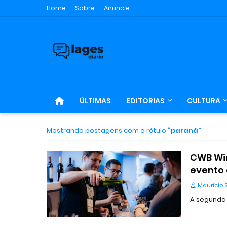
Home
Sobre
Anuncie
ÚLTIMAS
EDITORIAS
CULTURA
Mostrando postagens com o rótulo
paraná
CWB Win
evento 
Maurício 
A segunda 