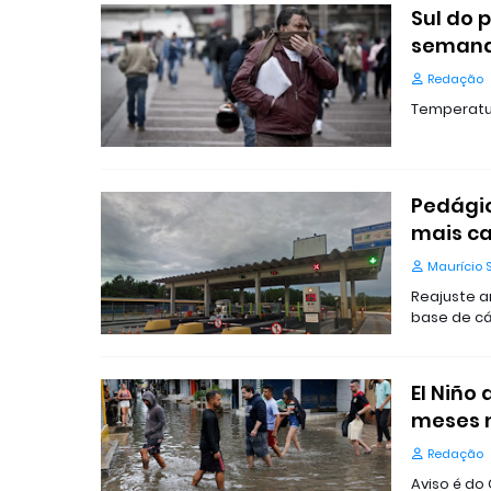
Sul do 
seman
Redação
Temperatur
Pedágio
mais ca
Maurício 
Reajuste a
base de cá
El Niño
meses n
Redação
Aviso é do