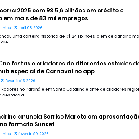
cerra 2025 com R$ 5,6 bilhões em crédito e
o em mais de 83 mil empregos
Santos
abril 08, 2026
nçou uma carteira histórica de R$ 24,1 bilhões, além de atingir a m
 clie…
úne festas e criadores de diferentes estados d
hub especial de Carnaval no app
fevereiro 15, 2026
adores no Paraná e em Santa Catarina e time de criadores region
a destaca a…
drina anuncia Sorriso Maroto em apresentaçã
 no formato Sunset
Santos
fevereiro 10, 2026