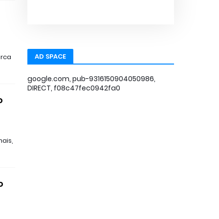
AD SPACE
arca
google.com, pub-9316150904050986,
DIRECT, f08c47fec0942fa0
o
ais,
o