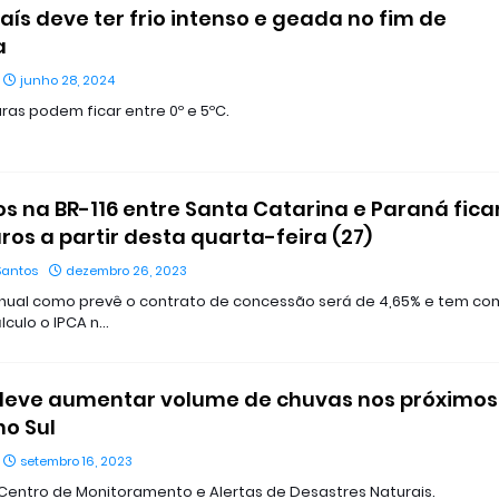
país deve ter frio intenso e geada no fim de
a
junho 28, 2024
as podem ficar entre 0º e 5ºC.
s na BR-116 entre Santa Catarina e Paraná fica
ros a partir desta quarta-feira (27)
Santos
dezembro 26, 2023
nual como prevê o contrato de concessão será de 4,65% e tem c
lculo o IPCA n…
 deve aumentar volume de chuvas nos próximos
o Sul
setembro 16, 2023
 Centro de Monitoramento e Alertas de Desastres Naturais.