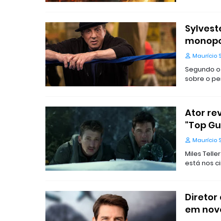
Sylvest
monopol
Maurício 
Segundo o a
sobre o p
Ator re
"Top Gu
Maurício 
Miles Tell
está nos c
Diretor
em novo