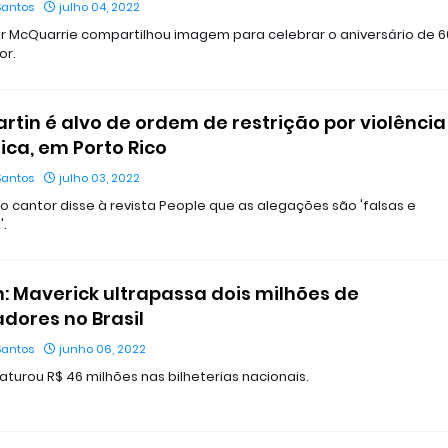
Santos
julho 04, 2022
r McQuarrie compartilhou imagem para celebrar o aniversário de 6
or.
artin é alvo de ordem de restrição por violência
ca, em Porto Rico
Santos
julho 03, 2022
o cantor disse à revista People que as alegações são 'falsas e
'.
: Maverick ultrapassa dois milhões de
dores no Brasil
Santos
junho 06, 2022
faturou R$ 46 milhões nas bilheterias nacionais.