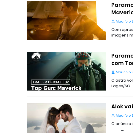
Paramou
Maveri
Maurício 
Com aprese
imagens m
Paramou
com To
Maurício 
O astro vo
Lages/SC 
Alok va
Maurício 
O anúncio 
…