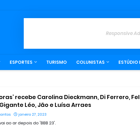
Responsive A
ESPORTES
TURISMO
COLUNISTAS
ESTÚDIO 
Horas’ recebe Carolina Dieckmann, Di Ferrero, Fe
 Gigante Léo, Jão e Luísa Arraes
Santos
janeiro 27, 2023
i ao ar depois do 'BBB 23'.