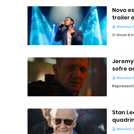
Novo e
trailer 
Maurício 
O show é m
Jeremy 
sofre a
Maurício 
Representa
Stan Le
quadri
Maurício 