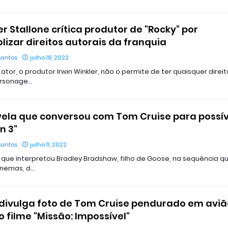
er Stallone crítica produtor de "Rocky" por
izar direitos autorais da franquia
Santos
julho 18, 2022
tor, o produtor Irwin Winkler, não o permite de ter quaisquer direit
ersonage…
vela que conversou com Tom Cruise para possív
n 3"
Santos
julho 11, 2022
er que interpretou Bradley Bradshaw, filho de Goose, na sequência q
inemas, d…
 divulga foto de Tom Cruise pendurado em aviã
 filme "Missão: Impossível"