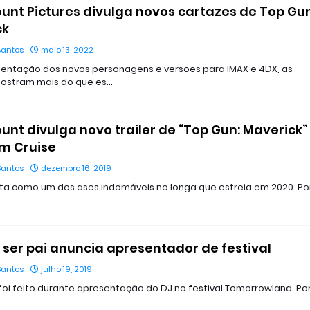
nt Pictures divulga novos cartazes de Top Gun
ck
Santos
maio 13, 2022
ntação dos novos personagens e versões para IMAX e 4DX, as
ostram mais do que es…
nt divulga novo trailer de “Top Gun: Maverick”
m Cruise
Santos
dezembro 16, 2019
lta como um dos ases indomáveis no longa que estreia em 2020. Por
…
i ser pai anuncia apresentador de festival
Santos
julho 19, 2019
foi feito durante apresentação do DJ no festival Tomorrowland. Por 