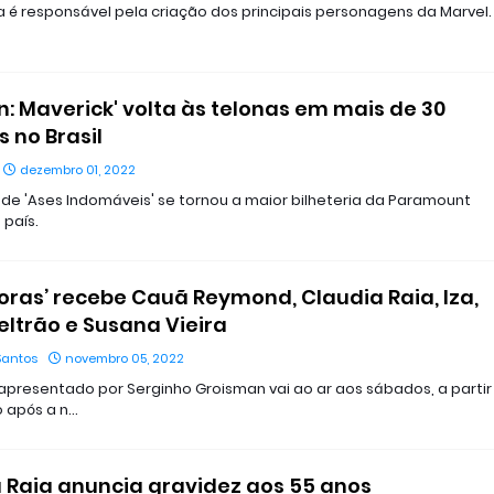
a é responsável pela criação dos principais personagens da Marvel.
n: Maverick' volta às telonas em mais de 30
 no Brasil
dezembro 01, 2022
de 'Ases Indomáveis' se tornou a maior bilheteria da Paramount
 país.
Horas’ recebe Cauã Reymond, Claudia Raia, Iza,
eltrão e Susana Vieira
Santos
novembro 05, 2022
presentado por Serginho Groisman vai ao ar aos sábados, a partir
o após a n…
 Raia anuncia gravidez aos 55 anos