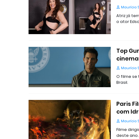
Maurício 
Atriz já t
o ator Eds
Top Gun
cinemas
Maurício 
O filme se
Brasil.
Paris F
com Idr
Maurício 
Filme dirig
deste ano.