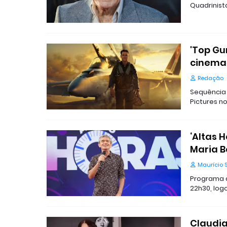
Quadrinist
'Top Gu
cinemas
Redação
Sequência 
Pictures no
‘Altas 
Maria B
Maurício 
Programa a
22h30, log
Claudia