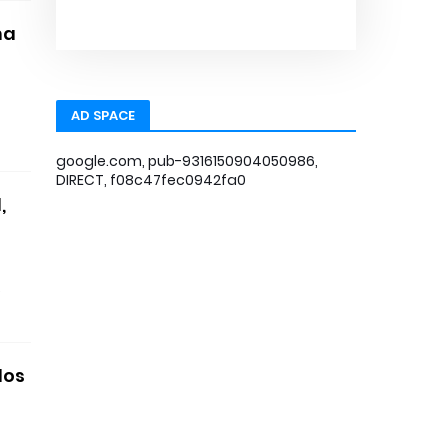
ha
AD SPACE
google.com, pub-9316150904050986,
DIRECT, f08c47fec0942fa0
,
.
dos