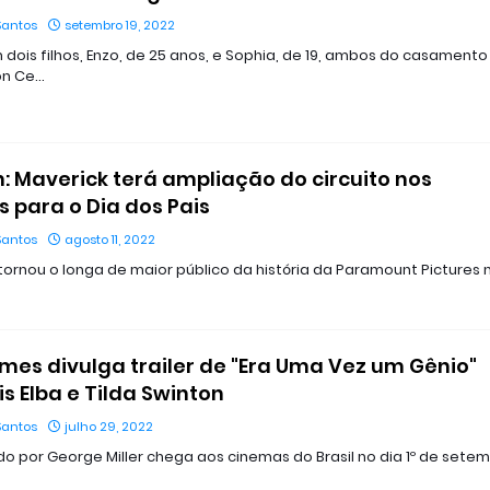
Santos
setembro 19, 2022
em dois filhos, Enzo, de 25 anos, e Sophia, de 19, ambos do casament
on Ce…
: Maverick terá ampliação do circuito nos
 para o Dia dos Pais
Santos
agosto 11, 2022
 tornou o longa de maior público da história da Paramount Pictures 
ilmes divulga trailer de "Era Uma Vez um Gênio"
is Elba e Tilda Swinton
Santos
julho 29, 2022
ido por George Miller chega aos cinemas do Brasil no dia 1º de sete