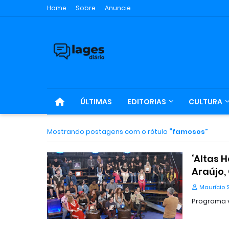
Home
Sobre
Anuncie
ÚLTIMAS
EDITORIAS
CULTURA
Mostrando postagens com o rótulo
famosos
‘Altas 
Araújo,
Maurício 
Programa va