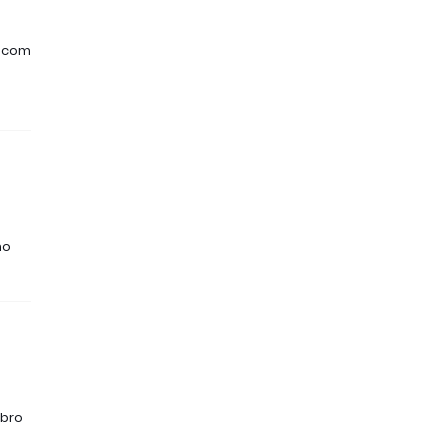
o com
no
mbro