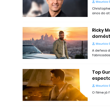
Maurício 
Christophe
anos do at
Ricky M
domésti
Maurício 
A defesa d
fabricadas
Top Gun
especta
Maurício 
O filme já 