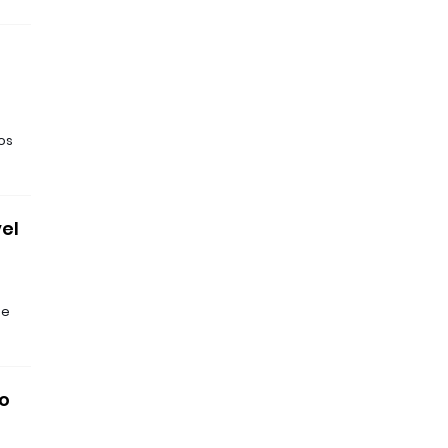
os
el
ue
o