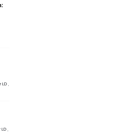
:
 LD ,
LD ,