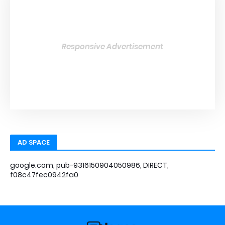
Responsive Advertisement
AD SPACE
google.com, pub-9316150904050986, DIRECT,
f08c47fec0942fa0