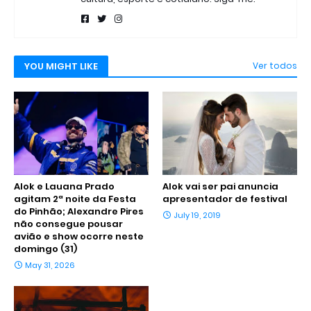
YOU MIGHT LIKE
Ver todos
Alok e Lauana Prado
Alok vai ser pai anuncia
agitam 2ª noite da Festa
apresentador de festival
do Pinhão; Alexandre Pires
July 19, 2019
não consegue pousar
avião e show ocorre neste
domingo (31)
May 31, 2026