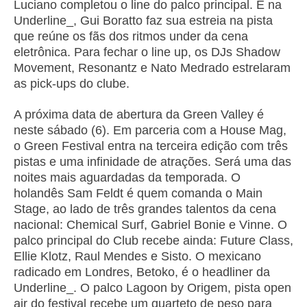
Luciano completou o line do palco principal. E na
Underline_, Gui Boratto faz sua estreia na pista
que reúne os fãs dos ritmos under da cena
eletrônica. Para fechar o line up, os DJs Shadow
Movement, Resonantz e Nato Medrado estrelaram
as pick-ups do clube.
A próxima data de abertura da Green Valley é
neste sábado (6). Em parceria com a House Mag,
o Green Festival entra na terceira edição com três
pistas e uma infinidade de atrações. Será uma das
noites mais aguardadas da temporada. O
holandês Sam Feldt é quem comanda o Main
Stage, ao lado de três grandes talentos da cena
nacional: Chemical Surf, Gabriel Bonie e Vinne. O
palco principal do Club recebe ainda: Future Class,
Ellie Klotz, Raul Mendes e Sisto. O mexicano
radicado em Londres, Betoko, é o headliner da
Underline_. O palco Lagoon by Origem, pista open
air do festival recebe um quarteto de peso para