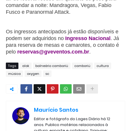
comandar a noite: Mandragora, Vegas, Fabio
Fusco e Paranormal Attack.
Os ingressos antecipados já estão disponíveis e
podem ser adquiridos no
Ingresso Nacional
. Já
para reserva de mesas e camarotes, o contato é
pelo
reservas@gveventos.com.br
.
Tags
alok
balneário camboriú
camboriú
cultura
música
oxygen
sc
Maurício Santos
Editor e fotógrafo do Lages Diário há 12
anos. Publico matérias relacionados à
cultura, esporte e cotidiano. Siga-me: