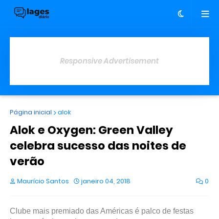
Responsive Advertisement
Página inicial
alok
Alok e Oxygen: Green Valley
celebra sucesso das noites de
verão
Maurício Santos
janeiro 04, 2018
0
Clube mais premiado das Américas é palco de festas