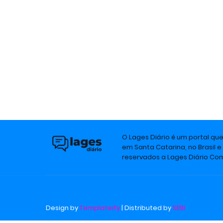
O Lages Diário é um portal qu
em Santa Catarina, no Brasil e
reservados a Lages Diário C
Design by
Templateify
| Distributed by
SEBI