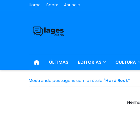
Home
Sobre
Anuncie
ÚLTIMAS
EDITORIAS
CULTURA
Mostrando postagens com o rótulo
Hard Rock
Nenhu