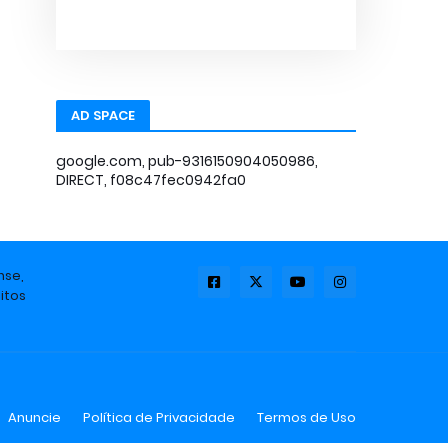
AD SPACE
google.com, pub-9316150904050986,
DIRECT, f08c47fec0942fa0
nse,
itos
Anuncie
Política de Privacidade
Termos de Uso