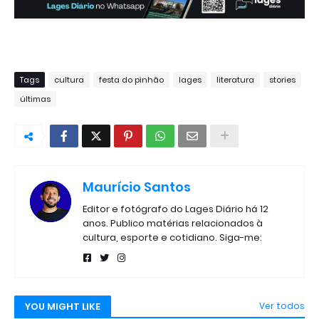
Tags
cultura
festa do pinhão
lages
literatura
stories
últimas
Maurício Santos
Editor e fotógrafo do Lages Diário há 12
anos. Publico matérias relacionados à
cultura, esporte e cotidiano. Siga-me:
YOU MIGHT LIKE
Ver todos