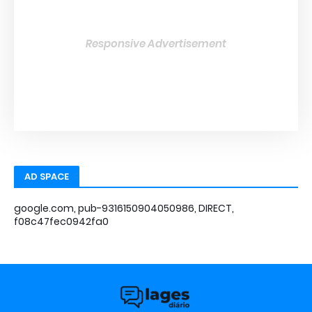
Responsive Advertisement
AD SPACE
google.com, pub-9316150904050986, DIRECT,
f08c47fec0942fa0