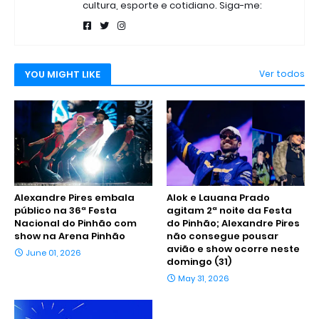
cultura, esporte e cotidiano. Siga-me:
YOU MIGHT LIKE
Ver todos
Alexandre Pires embala
Alok e Lauana Prado
público na 36ª Festa
agitam 2ª noite da Festa
Nacional do Pinhão com
do Pinhão; Alexandre Pires
show na Arena Pinhão
não consegue pousar
avião e show ocorre neste
June 01, 2026
domingo (31)
May 31, 2026