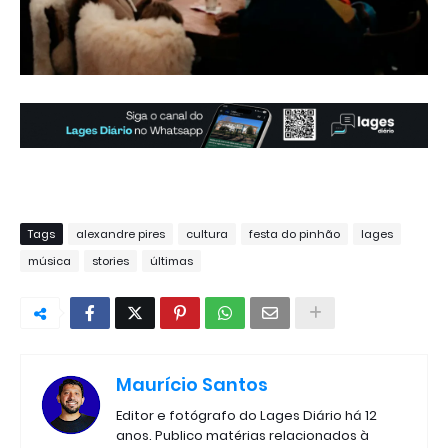
Tags
alexandre pires
cultura
festa do pinhão
lages
música
stories
últimas
Maurício Santos
Editor e fotógrafo do Lages Diário há 12
anos. Publico matérias relacionados à