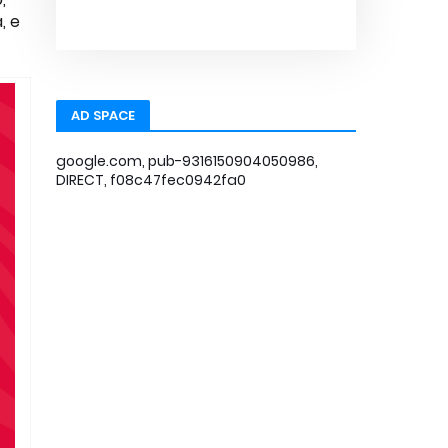
, e
AD SPACE
google.com, pub-9316150904050986,
DIRECT, f08c47fec0942fa0