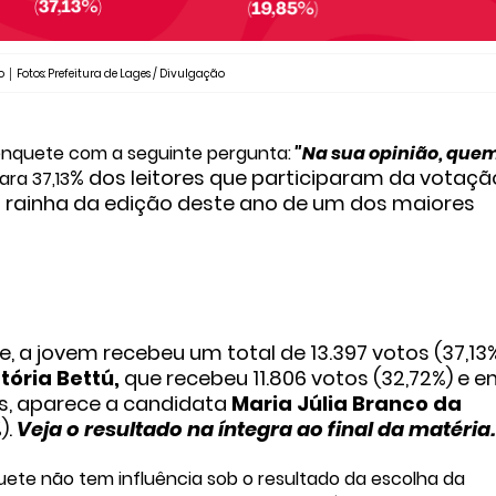
io │ Fotos: Prefeitura de Lages / Divulgação
nquete com a seguinte pergunta:
"Na sua opinião, que
% dos leitores que participaram da votação
ara
37,13
 rainha da edição deste ano de um dos maiores
, a jovem recebeu um total de 13.397 votos (37,13%
ctória Bettú,
que recebeu 11.806 votos (32,72%) e 
es, aparece a candidata
Maria Júlia Branco da
).
Veja o resultado na íntegra ao final da matéria
uete não tem influência sob o resultado da escolha da