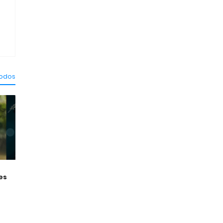
todos
es