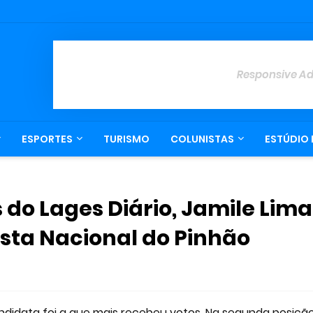
Responsive A
ESPORTES
TURISMO
COLUNISTAS
ESTÚDIO 
s do Lages Diário, Jamile Lima
esta Nacional do Pinhão
idata foi a que mais recebeu votos. Na segunda posição