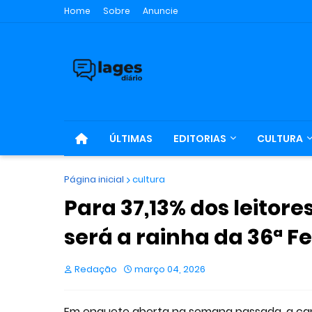
Home
Sobre
Anuncie
ÚLTIMAS
EDITORIAS
CULTURA
Página inicial
cultura
Para 37,13% dos leitore
será a rainha da 36ª F
Redação
março 04, 2026
Em enquete aberta na semana passada, a cand