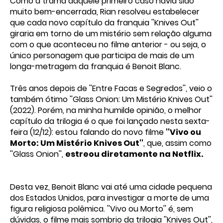
Como a trama daquele primeiro caso havia sido
muito bem-encerrada, Rian resolveu estabelecer
que cada novo capítulo da franquia ''Knives Out''
giraria em torno de um mistério sem relação alguma
com o que aconteceu no filme anterior - ou seja, o
único personagem que participa de mais de um
longa-metragem da franquia é Benoit Blanc.
Três anos depois de ''Entre Facas e Segredos'', veio o
também ótimo ''Glass Onion: Um Mistério Knives Out''
(2022). Porém, na minha humilde opinião, o melhor
capítulo da trilogia é o que foi lançado nesta sexta-
feira (12/12): estou falando do novo filme
''Vivo ou
Morto: Um Mistério Knives Out''
, que, assim como
''Glass Onion'',
estreou diretamente na Netflix.
Desta vez, Benoit Blanc vai até uma cidade pequena
dos Estados Unidos, para investigar a morte de uma
figura religiosa polêmica. ''Vivo ou Morto'' é, sem
dúvidas, o filme mais sombrio da trilogia ''Knives Out'',