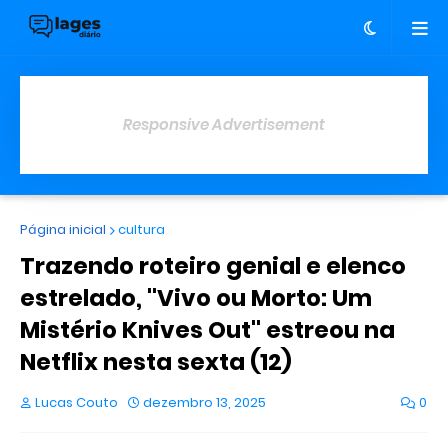
Responsive Advertisement
Página inicial
cultura
Trazendo roteiro genial e elenco
estrelado, ''Vivo ou Morto: Um
Mistério Knives Out'' estreou na
Netflix nesta sexta (12)
Lucas Couto
dezembro 13, 2025
0