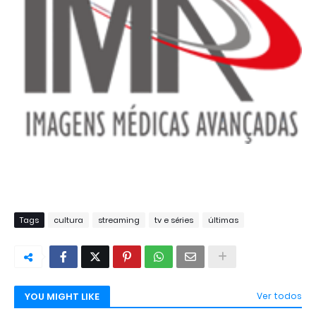
Tags
cultura
streaming
tv e séries
últimas
YOU MIGHT LIKE
Ver todos