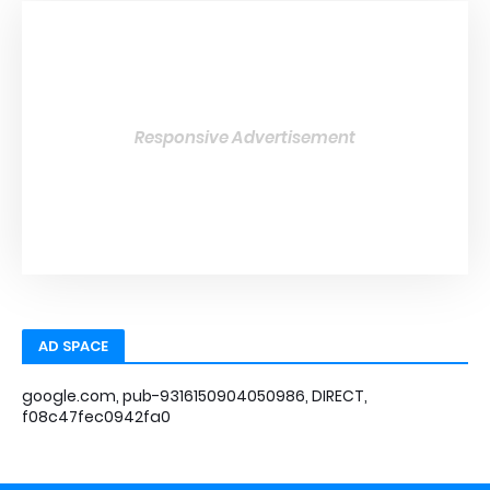
Responsive Advertisement
AD SPACE
google.com, pub-9316150904050986, DIRECT,
f08c47fec0942fa0