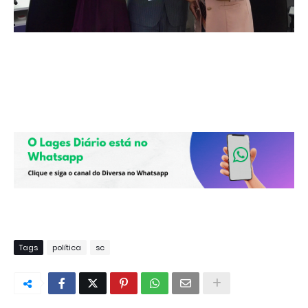
Tags
política
sc