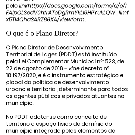
pelo
linkhttps://docs.google.com/forms/d/e/1
FAIpQLSedV0hfrATcDgRmYkLl9HPYukLQW_Iimf
x5Ti4Qha3ARZ86XA/viewform
.
O que é o Plano Diretor?
O Plano Diretor de Desenvolvimento
Territorial de Lages (PDDT) está instituído
pela Lei Complementar Municipal nº: 523, de
22 de agosto de 2018 -
vide
decreto nº:
18.197/2020, e é o instrumento estratégico e
global da política de desenvolvimento
urbano e territorial, determinante para todos
os agentes públicos e privados atuantes no
município.
No PDDT adota-se como conceito de
território o espaço físico de domínio do
município integrado pelos elementos de