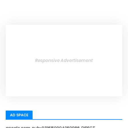
Responsive Advertisement
AD SPACE
google.com, pub-9316150904050986, DIRECT,