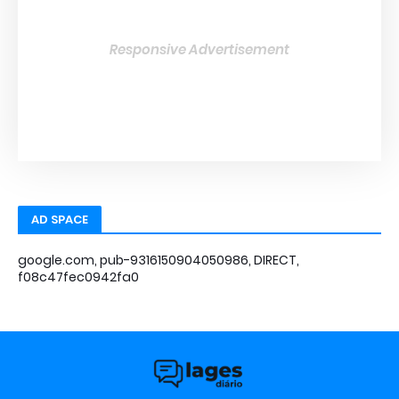
Responsive Advertisement
AD SPACE
google.com, pub-9316150904050986, DIRECT,
f08c47fec0942fa0