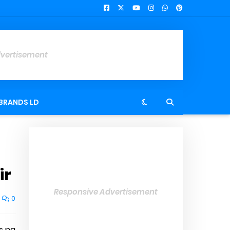
dvertisement
BRANDS LD
ir
Responsive Advertisement
0
s na