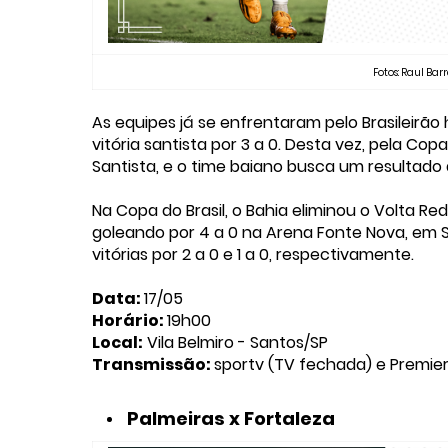
Fotos: Raul Barr
As equipes já se enfrentaram pelo Brasileirão 
vitória santista por 3 a 0. Desta vez, pela Co
Santista, e o time baiano busca um resultado 
Na Copa do Brasil, o Bahia eliminou o Volta Re
goleando por 4 a 0 na Arena Fonte Nova, em 
vitórias por 2 a 0 e 1 a 0, respectivamente.
Data:
17/05
Horário:
19h00
Local:
Vila Belmiro - Santos/SP
Transmissão:
sportv (TV fechada) e Premie
Palmeiras x Fortaleza