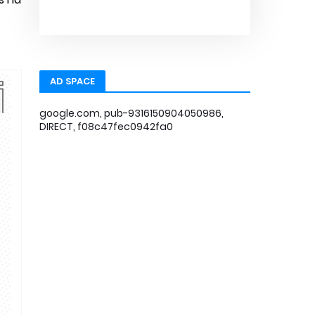
AD SPACE
google.com, pub-9316150904050986,
DIRECT, f08c47fec0942fa0