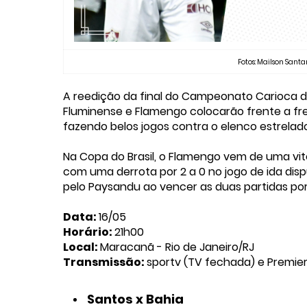
Fotos: Mailson Santa
A reedição da final do Campeonato Carioca des
Fluminense e Flamengo colocarão frente a 
fazendo belos jogos contra o elenco estrelad
Na Copa do Brasil, o Flamengo vem de uma vitó
com uma derrota por 2 a 0 no jogo de ida dis
pelo Paysandu ao vencer as duas partidas por
Data:
16/05
Horário:
21h00
Local:
Maracanã - Rio de Janeiro/RJ
Transmissão:
sportv (TV fechada) e Premie
Santos x Bahia