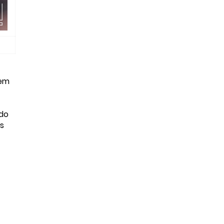
vem
ído
s