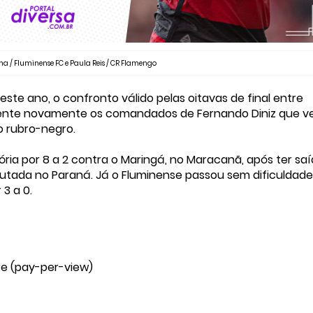
na / Fluminense FC e Paula Reis / CR Flamengo
te ano, o confronto válido pelas oitavas de final entre
frente novamente os comandados de Fernando Diniz que 
o rubro-negro.
ria por 8 a 2 contra o Maringá, no Maracanã, após ter sa
putada no Paraná. Já o Fluminense passou sem dificuldade
 3 a 0.
re (pay-per-view)