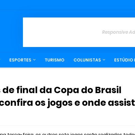
Responsive A
ESPORTES
TURISMO
COLUNISTAS
ESTÚDIO 
 de final da Copa do Brasil
confira os jogos e onde assist
na terça-feira, os outros sete jogos serão realizados todo