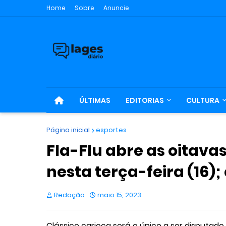
Home
Sobre
Anuncie
ÚLTIMAS
EDITORIAS
CULTURA
Página inicial
esportes
Fla-Flu abre as oitavas
nesta terça-feira (16); 
Redação
maio 15, 2023
Clássico carioca será o único a ser disputado 