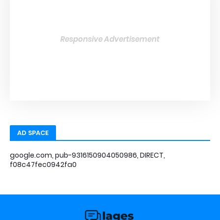
Responsive Advertisement
AD SPACE
google.com, pub-9316150904050986, DIRECT,
f08c47fec0942fa0