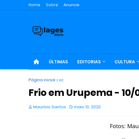
Home
Sobre
Anuncie
ÚLTIMAS
EDITORIAS
CULTURA
Página inicial
sc
Frio em Urupema - 10/
Maurício Santos
maio 10, 2020
Fotos: Mau