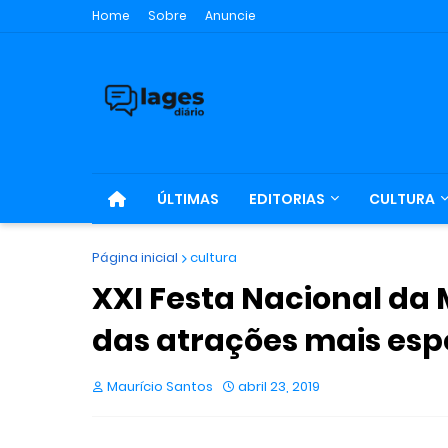
Home
Sobre
Anuncie
ÚLTIMAS
EDITORIAS
CULTURA
Página inicial
cultura
XXI Festa Nacional da
das atrações mais esp
Maurício Santos
abril 23, 2019