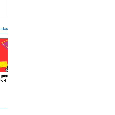
todos
ges:
re 6