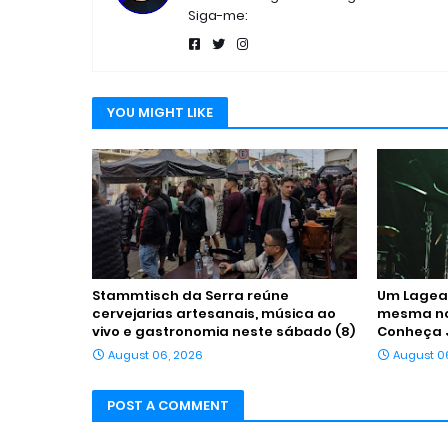
Siga-me:
YOU MIGHT LIKE
Stammtisch da Serra reúne
Um Lagean
cervejarias artesanais, música ao
mesma noi
vivo e gastronomia neste sábado (8)
Conheça 
August 06, 2026
August 0
POST A COMMENT