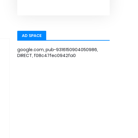
AD SPACE
google.com, pub-9316150904050986,
DIRECT, f08c47fec0942fa0