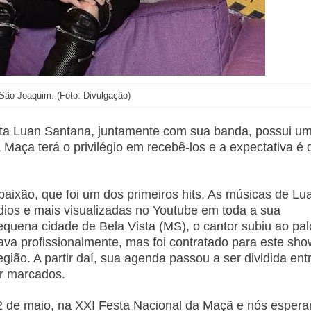
São Joaquim. (Foto: Divulgação)
ista Luan Santana, juntamente com sua banda, possui u
Maça terá o privilégio em recebê-los e a expectativa é 
ixão, que foi um dos primeiros hits. As músicas de Lu
dios e mais visualizadas no Youtube em toda a sua
equena cidade de Bela Vista (MS), o cantor subiu ao pal
ava profissionalmente, mas foi contratado para este sho
gião. A partir daí, sua agenda passou a ser dividida ent
r marcados.
2 de maio, na XXI Festa Nacional da Maçã e nós esper