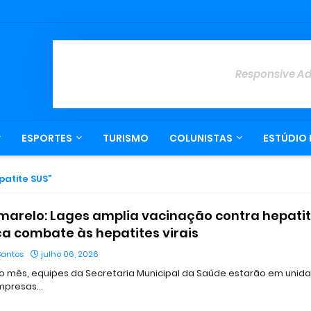
Responsive A
ESPORTES
TURISMO
COLUNISTAS
ESTÚDIO 
patite SUS
marelo: Lages amplia vacinação contra hepatit
ça combate às hepatites virais
Santos
julho 06, 2026
o mês, equipes da Secretaria Municipal da Saúde estarão em unid
empresas…