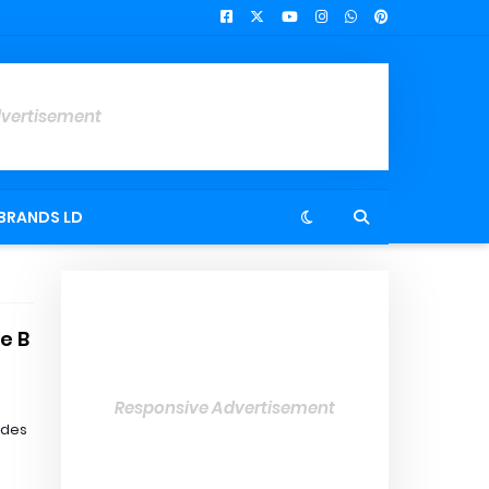
dvertisement
BRANDS LD
e B
Responsive Advertisement
ades