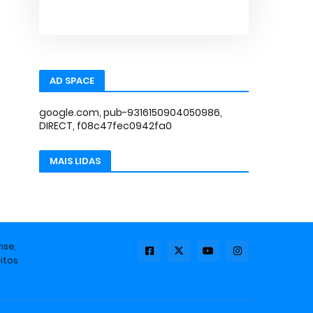
AD SPACE
google.com, pub-9316150904050986,
DIRECT, f08c47fec0942fa0
MAIS LIDAS
nse,
itos