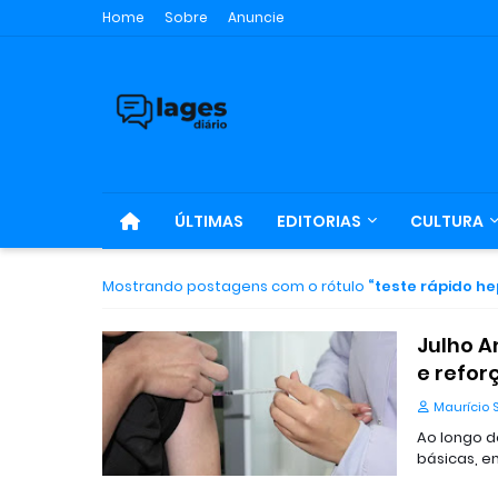
Home
Sobre
Anuncie
ÚLTIMAS
EDITORIAS
CULTURA
Mostrando postagens com o rótulo
teste rápido he
Julho A
e refor
Maurício 
Ao longo d
básicas, 