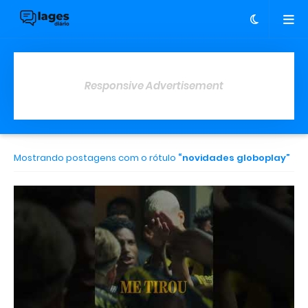
Responsive Advertisement
Mostrando postagens com o rótulo
novidades globoplay