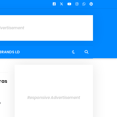
dvertisement
BRANDS LD
ras
Responsive Advertisement
o