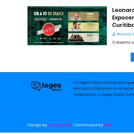
Leonard
Expocen
Curitib
Maurício 
O evento s
O Lages Diário é um portal qu
em Santa Catarina, no Brasil e
reservados a Lages Diário C
Design by
Templateify
| Distributed by
SEBI