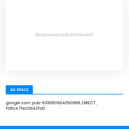
Responsive Advertisement
AD SPACE
google.com, pub-9316150904050986, DIRECT,
f08c47fec0942fa0