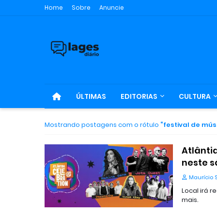
Home
Sobre
Anuncie
ÚLTIMAS
EDITORIAS
CULTURA
Mostrando postagens com o rótulo
festival de mús
Atlânti
neste s
Maurício 
Local irá 
mais.