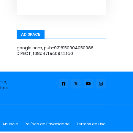
AD SPACE
google.com, pub-9316150904050986,
DIRECT, f08c47fec0942fa0
nse,
itos
Anuncie
Política de Privacidade
Termos de Uso