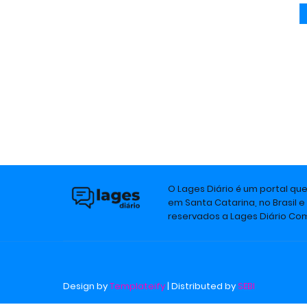
O Lages Diário é um portal qu
em Santa Catarina, no Brasil e
reservados a Lages Diário C
Design by
Templateify
| Distributed by
SEBI