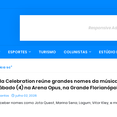
Responsive A
ESPORTES
TURISMO
COLUNISTAS
ESTÚDIO 
ica sc
da Celebration reúne grandes nomes da músic
ábado (4) na Arena Opus, na Grande Florianópol
Santos
julho 02, 2026
receber nomes como Jota Quest, Marina Sena, Lagum, Vitor Kley, e m