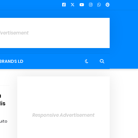
dvertisement
BRANDS LD
a
is
Responsive Advertisement
uito