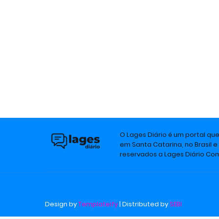
O Lages Diário é um portal qu
em Santa Catarina, no Brasil e
reservados a Lages Diário C
Design by
Templateify
| Distributed by
SEBI