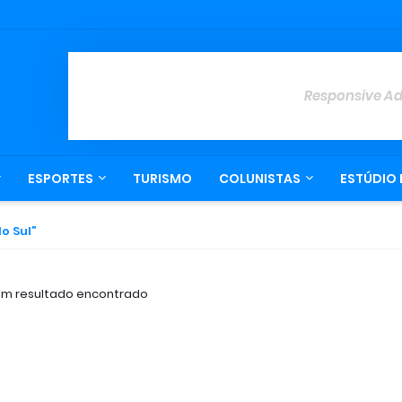
Responsive A
ESPORTES
TURISMO
COLUNISTAS
ESTÚDIO 
o Sul
m resultado encontrado