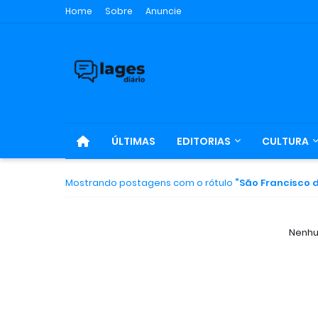
Home
Sobre
Anuncie
ÚLTIMAS
EDITORIAS
CULTURA
Mostrando postagens com o rótulo
São Francisco d
Nenhu