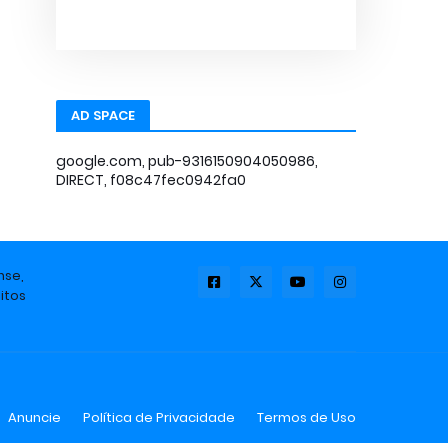
AD SPACE
google.com, pub-9316150904050986,
DIRECT, f08c47fec0942fa0
nse,
itos
Anuncie
Política de Privacidade
Termos de Uso