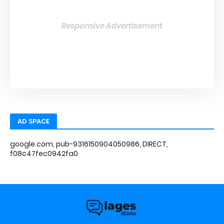
Responsive Advertisement
AD SPACE
google.com, pub-9316150904050986, DIRECT,
f08c47fec0942fa0