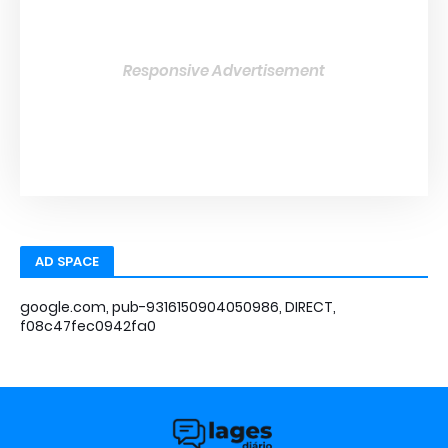
Responsive Advertisement
AD SPACE
google.com, pub-9316150904050986, DIRECT,
f08c47fec0942fa0