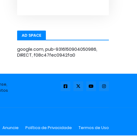
AD SPACE
google.com, pub-9316150904050986,
DIRECT, f08c47fec0942fa0
nse,
itos
Anuncie
Política de Privacidade
Termos de Uso