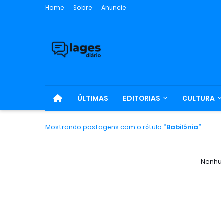
Home
Sobre
Anuncie
ÚLTIMAS
EDITORIAS
CULTURA
Mostrando postagens com o rótulo
Babilônia
Nenhu