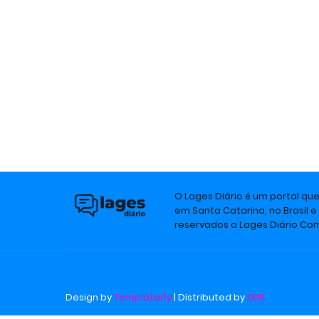
O Lages Diário é um portal qu
em Santa Catarina, no Brasil e
reservados a Lages Diário C
Design by
Templateify
| Distributed by
SEBI