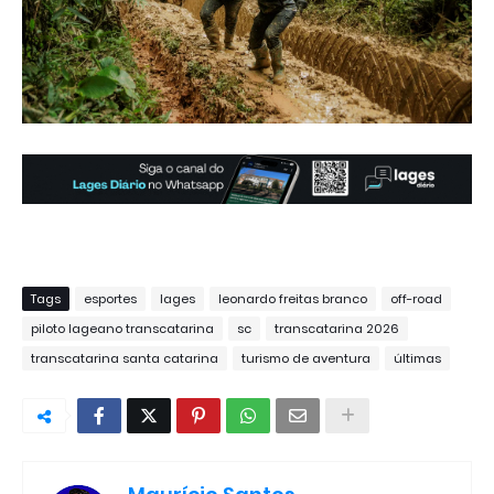
Tags
esportes
lages
leonardo freitas branco
off-road
piloto lageano transcatarina
sc
transcatarina 2026
transcatarina santa catarina
turismo de aventura
últimas