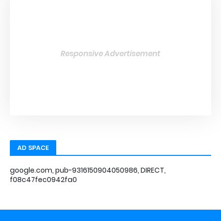
Responsive Advertisement
AD SPACE
google.com, pub-9316150904050986, DIRECT,
f08c47fec0942fa0