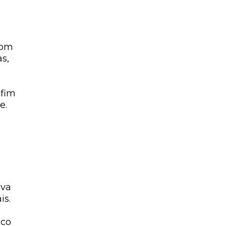
com
as,
 fim
de
.
iva
is.
lco