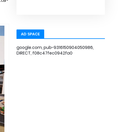
xta-
AD SPACE
google.com, pub-9316150904050986,
DIRECT, f08c47fec0942fa0