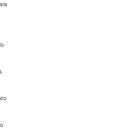
ara
do
s
ato
ão