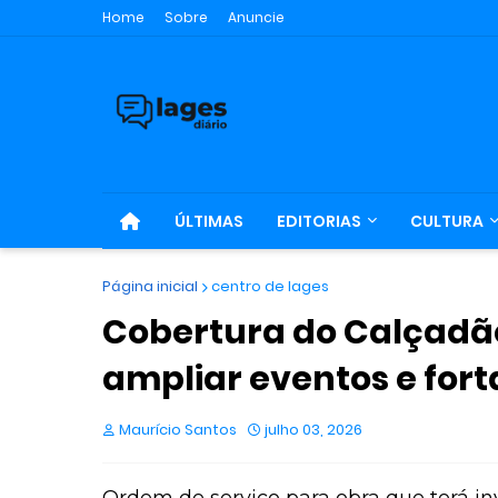
Home
Sobre
Anuncie
ÚLTIMAS
EDITORIAS
CULTURA
Página inicial
centro de lages
Cobertura do Calçadão
ampliar eventos e for
Maurício Santos
julho 03, 2026