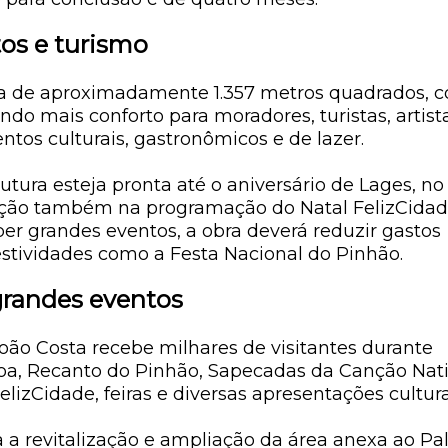
os e turismo
ica de aproximadamente
1.357 metros quadrados
, 
endo mais conforto para moradores, turistas, artist
tos culturais, gastronômicos e de lazer.
utura esteja pronta até o aniversário de Lages, no
ização também na programação do
Natal FelizCida
er grandes eventos, a obra deverá reduzir gastos
estividades como a Festa Nacional do Pinhão.
grandes eventos
oão Costa recebe milhares de visitantes durante
oa
,
Recanto do Pinhão
,
Sapecadas da Canção Nat
FelizCidade
, feiras e diversas apresentações cultura
 a revitalização e ampliação da área anexa ao Pa