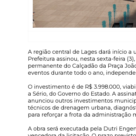
A região central de Lages dará início 
Prefeitura assinou, nesta sexta-feira (3
permanente do Calçadão da Praça João C
eventos durante todo o ano, independe
O investimento é de
R$ 3.998.000
, via
a Sério
, do Governo do Estado. A assi
anunciou outros investimentos municip
técnicos de drenagem urbana, diagnóst
para reforçar a frota da administração 
A obra será executada pela
Dutri Engen
vencedora da licitação. O prazo previst