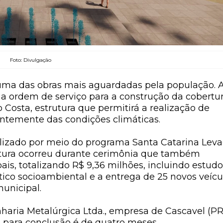
Foto: Divulgação
a uma das obras mais aguardadas pela população. 
), a ordem de serviço para a construção da cobertu
osta, estrutura que permitirá a realização de
ntemente das condições climáticas.
bilizado por meio do programa
Santa Catarina Lev
natura ocorreu durante cerimônia que também
ais, totalizando
R$ 9,36 milhões
, incluindo estud
ico socioambiental e a entrega de 25 novos veícu
municipal.
haria Metalúrgica Ltda.
, empresa de Cascavel (PR
o para conclusão é de quatro meses.