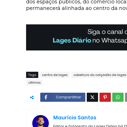
dos espaços públicos, do comércio loc
permanecerá alinhada ao centro da nov
Tags
centro de lages
cobertura do calçadão de lages
últimas
Compartilhar
Maurício Santos
Editor e fotógrafo do Lages Diário há 1