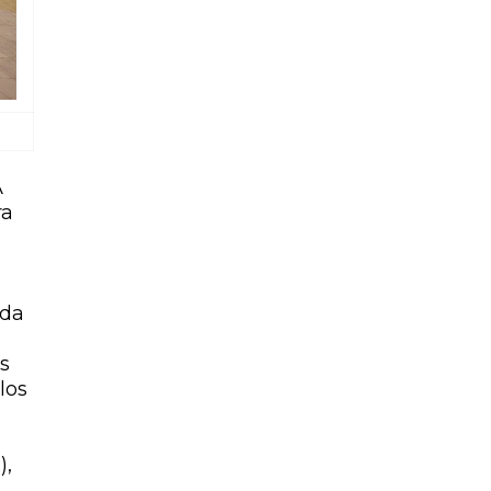
A
ra
ada
os
los
),