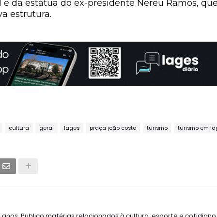
al e da estátua do ex-presidente Nereu Ramos, qu
a estrutura.
cultura
geral
lages
praça joão costa
turismo
turismo em la
2 anos. Publico matérias relacionados à cultura, esporte e cotidiano