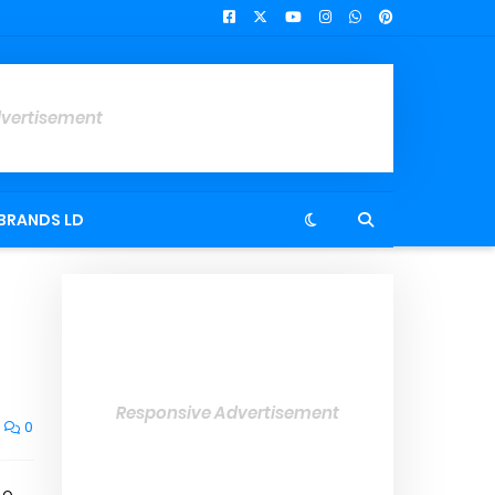
dvertisement
BRANDS LD
Responsive Advertisement
0
do