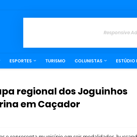
Responsive A
ESPORTES
TURISMO
COLUNISTAS
ESTÚDIO 
apa regional dos Joguinhos
arina em Caçador
es e representa município em seis modalidades, buscan