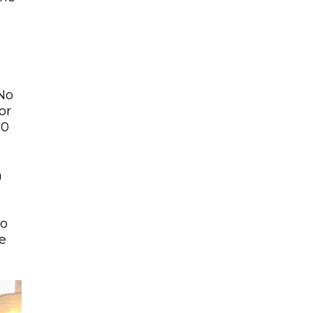
No
or
 0
a
ão
e