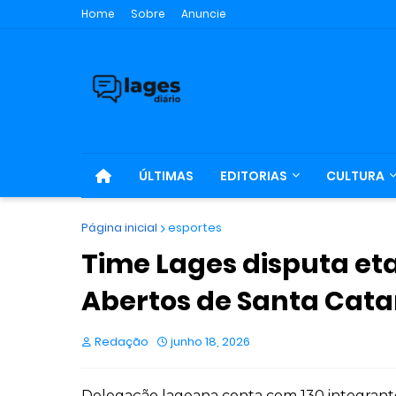
Home
Sobre
Anuncie
ÚLTIMAS
EDITORIAS
CULTURA
Página inicial
esportes
Time Lages disputa et
Abertos de Santa Cat
Redação
junho 18, 2026
Delegação lageana conta com 130 integrant