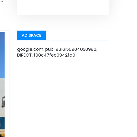
AD SPACE
google.com, pub-9316150904050986,
DIRECT, f08c47fec0942fa0