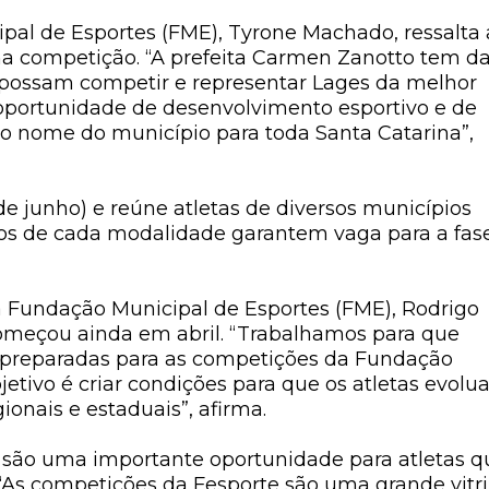
al de Esportes (FME), Tyrone Machado, ressalta 
na competição. “A prefeita Carmen Zanotto tem d
s possam competir e representar Lages da melhor
oportunidade de desenvolvimento esportivo e de
 o nome do município para toda Santa Catarina”,
e junho) e reúne atletas de diversos municípios
ados de cada modalidade garantem vaga para a fas
a Fundação Municipal de Esportes (FME), Rodrigo
omeçou ainda em abril. “Trabalhamos para que
 preparadas para as competições da Fundação
jetivo é criar condições para que os atletas evol
onais e estaduais”, afirma.
s são uma importante oportunidade para atletas q
 “As competições da Fesporte são uma grande vitr