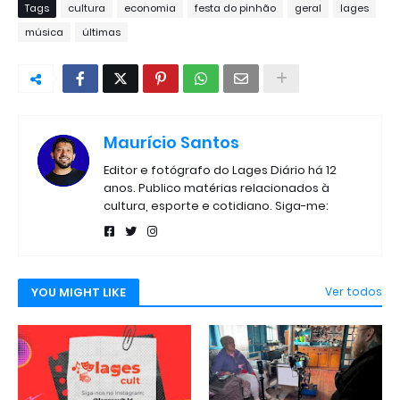
Tags
cultura
economia
festa do pinhão
geral
lages
música
últimas
Maurício Santos
Editor e fotógrafo do Lages Diário há 12
anos. Publico matérias relacionados à
cultura, esporte e cotidiano. Siga-me:
YOU MIGHT LIKE
Ver todos