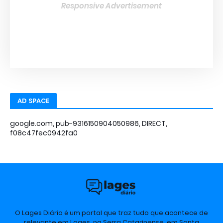
Responsive Advertisement
AD SPACE
google.com, pub-9316150904050986, DIRECT,
f08c47fec0942fa0
O Lages Diário é um portal que traz tudo que acontece de
relevante em Lages, na Serra Catarinense, em Santa