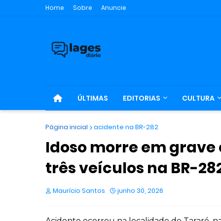
Home
Sobre
Anuncie
ÚLTIMAS
EDITORIAS
CULTURA
Página inicial
acidente na BR-282
Idoso morre em grave 
três veículos na BR-28
Maurício Santos
junho 30, 2026
Acidente ocorreu na localidade de Tararé, na