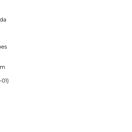
ada
pes
um
-01)