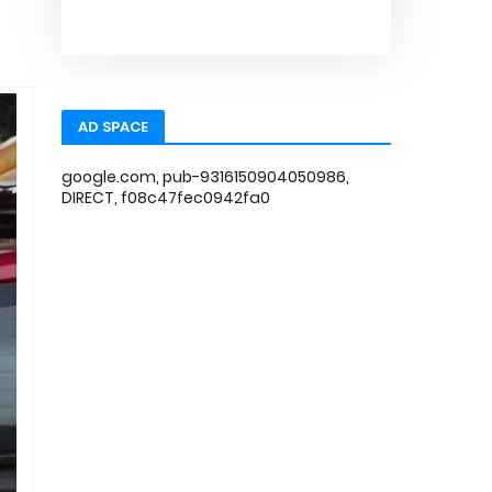
AD SPACE
google.com, pub-9316150904050986,
DIRECT, f08c47fec0942fa0