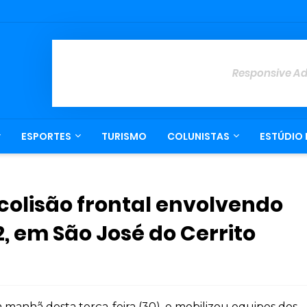
Responsive A
ESPORTES
TURISMO
COLUNISTAS
ESTÚDIO 
colisão frontal envolvendo
2, em São José do Cerrito
 manhã desta terça-feira (30), e mobilizou equipes dos