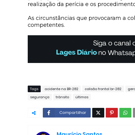
realização da perícia e os procedimento
As circunstâncias que provocaram a col
competentes.
Tags
acidente na BR-282
colisão frontal br-282
gera
segurança
trânsito
últimas
Compartilhar
Maurício Santos