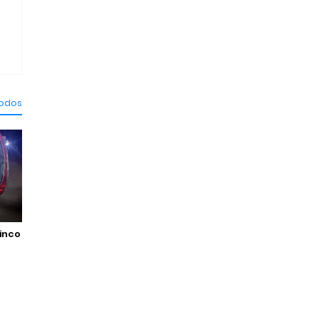
.
todos
cinco