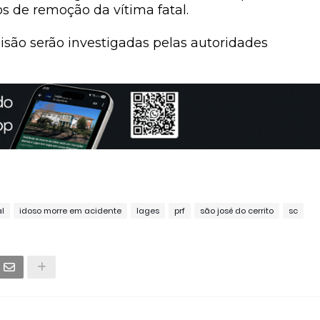
s de remoção da vítima fatal.
isão serão investigadas pelas autoridades
l
idoso morre em acidente
lages
prf
são josé do cerrito
sc