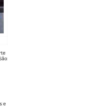
rte
São
s e