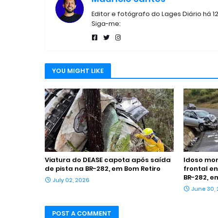
Editor e fotógrafo do Lages Diário há 1
Siga-me:
YOU MIGHT LIKE
Viatura do DEASE capota após saída
Idoso mor
de pista na BR-282, em Bom Retiro
frontal e
BR-282, e
July 02, 2026
June 30,
POST A COMMENT