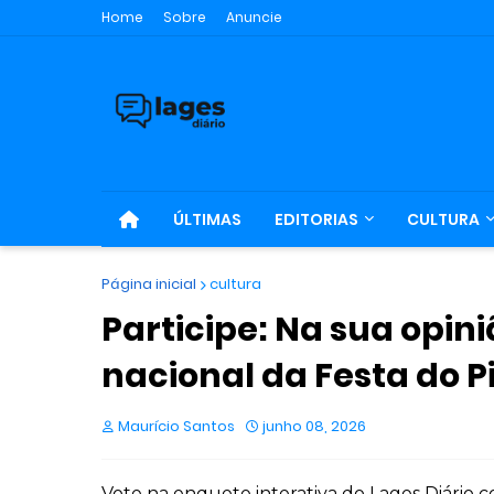
Home
Sobre
Anuncie
ÚLTIMAS
EDITORIAS
CULTURA
Página inicial
cultura
Participe: Na sua opini
nacional da Festa do P
Maurício Santos
junho 08, 2026
Vote na enquete interativa do Lages Diário 