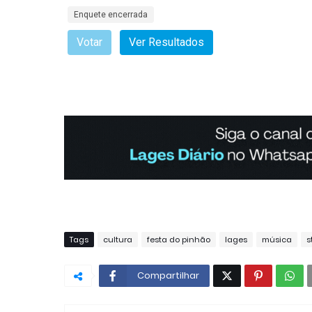
Tags
cultura
festa do pinhão
lages
música
s
Compartilhar