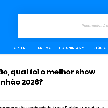
Responsive A
ESPORTES
TURISMO
COLUNISTAS
ESTÚDIO 
ão, qual foi o melhor show
inhão 2026?
com as atrações nacionais da Arena Pinhão que agitou a