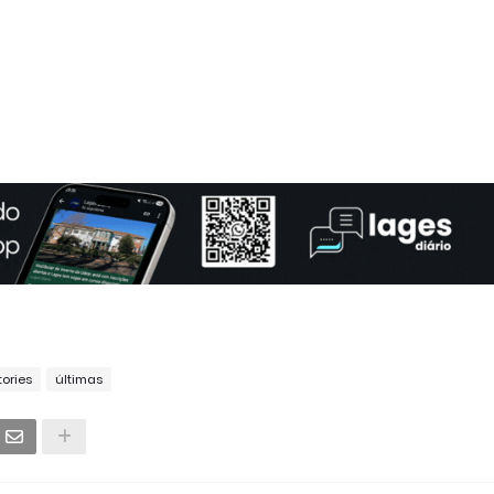
tories
últimas