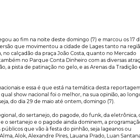
egou ao fim na noite deste domingo (7) e marcou os 17 d
diversão que movimentou a cidade de Lages tanto na regi
, no calçadão da praça João Costa, quanto no Mercado
 também no Parque Conta Dinheiro com as diversas atra
o, a pista de patinação no gelo, e as Arenas da Tradição 
cionais e essa é que está na temática desta reportagem
, qual show nacional foi o melhor, na sua opinião, ao long
eja, do dia 29 de maio até ontem, domingo (7).
gional, do sertanejo, do pagode, do funk, da eletrônica,
 o sertanejo e o pagode ainda dominem, a programaçã
s públicos que vão à festa do pinhão, seja lageanos ou
 Alma, Alok, Alexandre Pires, Lauana Prado, Luan Santana