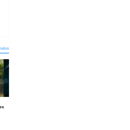
.
todos
es