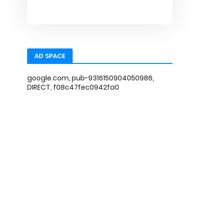
AD SPACE
google.com, pub-9316150904050986,
DIRECT, f08c47fec0942fa0