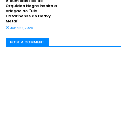
Álbum clássico do
Orquídea Negra inspira a
criação do ''Dia
Catarinense do Heavy
Metal''
June 24, 2026
POST A COMMENT